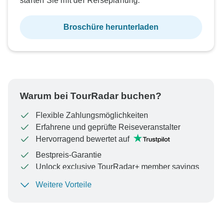
starten Sie mit der Reiseplanung.
Broschüre herunterladen
Warum bei TourRadar buchen?
Flexible Zahlungsmöglichkeiten
Erfahrene und geprüfte Reiseveranstalter
Hervorragend bewertet auf
Bestpreis-Garantie
Unlock exclusive TourRadar+ member savings
Weitere Vorteile
Um Ihre Zahlung zu schützen und sicherzustellen,
dass Ihre Buchung in Österreich bearbeitet wird,
überweisen Sie niemals Geld oder kommunizieren Sie
nicht außerhalb der TourRadar-Website oder -App.