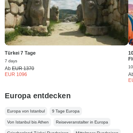
Türkei 7 Tage
10
F
7 days
10
Ab
EUR 1370
EUR 1096
A
E
Europa entdecken
Europa von Istanbul
9 Tage Europa
Von Istanbul bis Athen
Reiseveranstalter in Europa