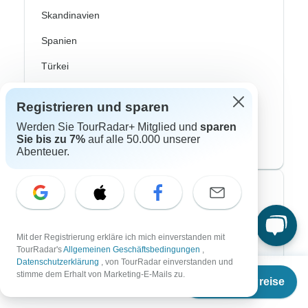
Skandinavien
Spanien
Türkei
Costa Rica
Registrieren und sparen
Kanada
Werden Sie TourRadar+ Mitglied und
sparen
Sie bis zu 7%
auf alle 50.000 unserer
USA
Abenteuer.
Top Reiseveranstalter
ASI Reisen
Mit der Registrierung erkläre ich mich einverstanden mit
TourRadar's
Allgemeinen Geschäftsbedingungen
,
Bavaria Fernreisen
Datenschutzerklärung
, von TourRadar einverstanden und
Ab
€2.990
stimme dem Erhalt von Marketing-E-Mails zu.
Chamäleon
Termine & Preise
€
2.392
per person
DERTour