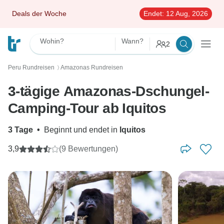
Deals der Woche
Endet:
12 Aug, 2026
Wohin?
Wann?
2
Peru Rundreisen
Amazonas Rundreisen
〉
3-tägige Amazonas-Dschungel-
Camping-Tour ab Iquitos
3 Tage
•
Beginnt und endet in
Iquitos
3,9
(9 Bewertungen)