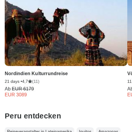
Nordindien Kulturrundreise
Vö
21 days •
4,7
(11)
11
Ab
EUR 6179
A
EUR 3089
E
Peru entdecken
Reiseveranstalter in Lateinamerika
Iquitos
Amazonas