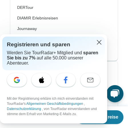
DERTour
DIAMIR Erlebnisreisen
Journaway
Lüftner Cruises
Registrieren und sparen
SKR Reisen
Werden Sie TourRadar+ Mitglied und
sparen
Sie bis zu 7%
auf alle 50.000 unserer
Abenteuer.
Top Reisearten
Abenteuerreisen
Afrika Safari
Mit der Registrierung erkläre ich mich einverstanden mit
TourRadar's
Allgemeinen Geschäftsbedingungen
,
Fahrradreisen
Datenschutzerklärung
, von TourRadar einverstanden und
Ab
stimme dem Erhalt von Marketing-E-Mails zu.
Flusskreuzfahrten
Termine & Preise
€
378
per person
Polarlichter Reisen