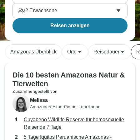
2
Erwachsene
Reisen anzeigen
Amazonas Überblick
Orte
Reisedauer
R
Die 10 besten Amazonas Natur &
Tierwelten
Zusammengestellt von
Melissa
Amazonas-Expert*in bei TourRadar
Cuyabeno Wildlife Reserve für homosexuelle
Reisende 7 Tage
5 Tage Iquitos Peruanische Amazonas -