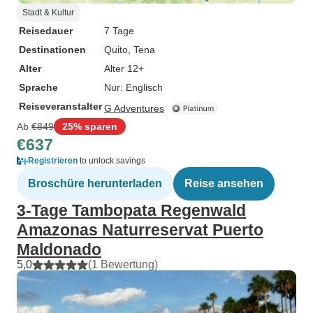
Stadt & Kultur
Reisedauer
7 Tage
Destinationen
Quito
, Tena
Alter
Alter 12+
Sprache
Nur: Englisch
Reiseveranstalter
G Adventures
Ab
€849
25% sparen
€637
Registrieren
to unlock savings
Broschüre herunterladen
Reise ansehen
3-Tage Tambopata Regenwald
Amazonas Naturreservat Puerto
Maldonado
5,0
(1 Bewertung)