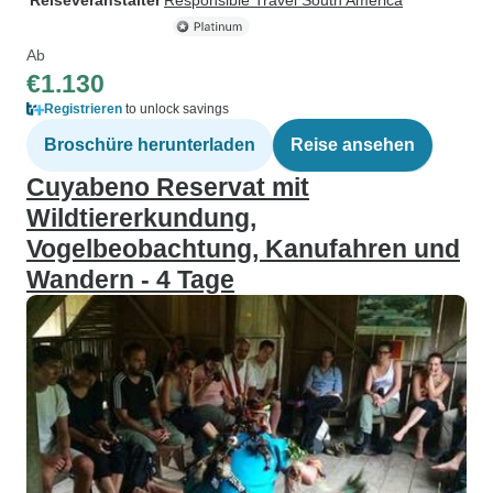
Reiseveranstalter
Responsible Travel South America
Ab
€1.130
Registrieren
to unlock savings
Broschüre herunterladen
Reise ansehen
Cuyabeno Reservat mit
Wildtiererkundung,
Vogelbeobachtung, Kanufahren und
Wandern - 4 Tage