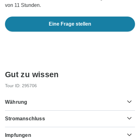
von 11 Stunden.
Eine Frage stellen
Gut zu wissen
Tour ID: 295706
Währung
Stromanschluss
Le
Leone
Sierra Leone
Als Reisender aus Deutschland, Österreich, Schweiz
Impfungen
benötigen Sie einen Adapter für die Typen D, M, G.