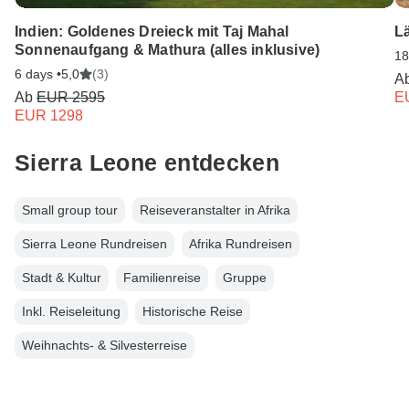
Indien: Goldenes Dreieck mit Taj Mahal
L
Sonnenaufgang & Mathura (alles inklusive)
18
6 days •
5,0
(3)
A
Ab
EUR 2595
E
EUR 1298
Sierra Leone entdecken
Small group tour
Reiseveranstalter in Afrika
Sierra Leone Rundreisen
Afrika Rundreisen
Stadt & Kultur
Familienreise
Gruppe
Inkl. Reiseleitung
Historische Reise
Weihnachts- & Silvesterreise