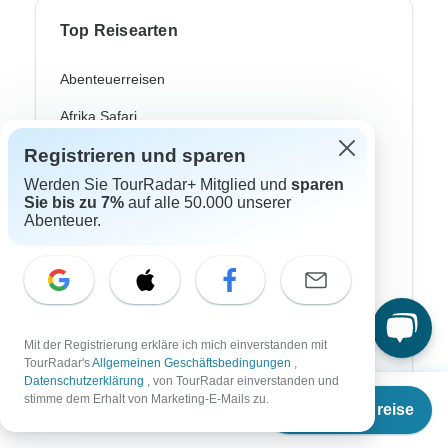
Top Reisearten
Abenteuerreisen
Afrika Safari
Registrieren und sparen
Fahrradreisen
Werden Sie TourRadar+ Mitglied und
sparen
Flusskreuzfahrten
Sie bis zu 7%
auf alle 50.000 unserer
Abenteuer.
Polarlichter Reisen
Trekking Reisen
Kulturreisen
Busreisen
Mit der Registrierung erkläre ich mich einverstanden mit
TourRadar's
Allgemeinen Geschäftsbedingungen
,
Zugreisen
Datenschutzerklärung
, von TourRadar einverstanden und
Ab
stimme dem Erhalt von Marketing-E-Mails zu.
Termine & Preise
Badereisen
€
3.395
per person