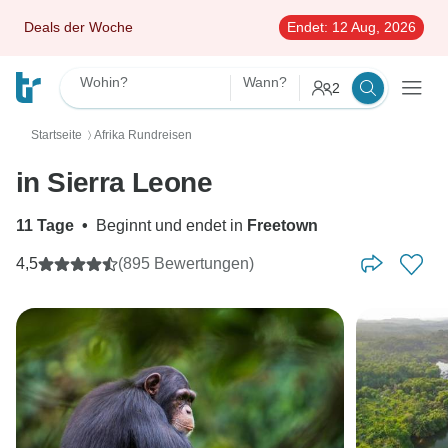
Deals der Woche
Endet:
12 Aug, 2026
Wohin?
Wann?
2
Startseite
Afrika Rundreisen
〉
in Sierra Leone
11 Tage
•
Beginnt und endet in
Freetown
4,5
(895 Bewertungen)