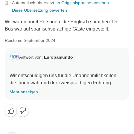
Automatisch übersetzt.
In Originalsprache ansehen
In diesem Fall werden wir die Erstattung für den
Diese Übersetzung bewerten
Ausflug zum Schloss Windsor so schnell wie möglich
vornehmen. Wir wissen Ihr Feedback sehr zu
Wir waren nur 4 Personen, die Englisch sprachen. Der
schätzen, da es uns hilft, unseren Service
Bus war auf spanischsprachige Gäste eingestellt.
kontinuierlich zu verbessern.
Reiste im September 2024
Bitte zögern Sie nicht, uns zu kontaktieren, wenn Sie
weitere Fragen haben.
Antwort von:
Europamundo
Wir entschuldigen uns für die Unannehmlichkeiten,
die Ihnen während der zweisprachigen Führung
entstanden sind.
Mehr anzeigen
Außerdem entschuldigen wir uns dafür, dass einige
Aspekte nicht Ihren Erwartungen entsprochen haben,
aber wir hoffen, dass die positiven Momente
überwogen haben. Wir haben ein engagiertes Team,
das sich um jede Buchung kümmert, und wir bemühen
uns, Ihnen ein angenehmes Erlebnis zu bieten. Wir