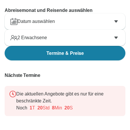
Wir danken Ihnen für Ihr Verständnis und hoffen, dass
Abreisemonat und Reisende auswählen
wir Ihnen in Zukunft ein noch besseres Erlebnis bieten
können.
Datum auswählen
Mit freundlichen Grüßen,
2
Erwachsene
Termine & Preise
Nächste Termine
Die aktuellen Angebote gibt es nur für eine
beschränkte Zeit.
Noch
1
T
20
Std
8
Min
19
S