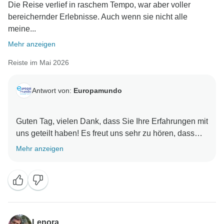
Die Reise verlief in raschem Tempo, war aber voller
bereichernder Erlebnisse. Auch wenn sie nicht alle
meine...
Mehr anzeigen
Reiste im Mai 2026
Antwort von:
Europamundo
Guten Tag, vielen Dank, dass Sie Ihre Erfahrungen mit
uns geteilt haben! Es freut uns sehr zu hören, dass
Ihnen die Reise gefallen hat und Sie mit uns
Mehr anzeigen
wundervolle Erinnerungen gesammelt haben. Wir
wissen Ihr Feedback sehr zu schätzen und hoffen, Sie
bald wieder bei uns begrüßen zu dürfen. Das
Lenora