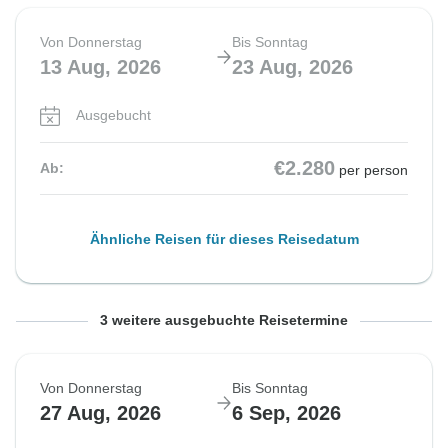
Von Donnerstag
Bis Sonntag
13 Aug, 2026
23 Aug, 2026
Ausgebucht
€2.280
Ab:
per person
Ähnliche Reisen für dieses Reisedatum
Von Montag
Von Donnerstag
Von Montag
Bis Donnerstag
Bis Sonntag
Bis Donnerstag
3 weitere ausgebuchte Reisetermine
17 Aug, 2026
20 Aug, 2026
24 Aug, 2026
27 Aug, 2026
30 Aug, 2026
3 Sep, 2026
Von Donnerstag
Bis Sonntag
Ausgebucht
Ausgebucht
Ausgebucht
27 Aug, 2026
6 Sep, 2026
€2.280
€2.280
€2.280
Ab:
Ab:
Ab:
per person
per person
per person