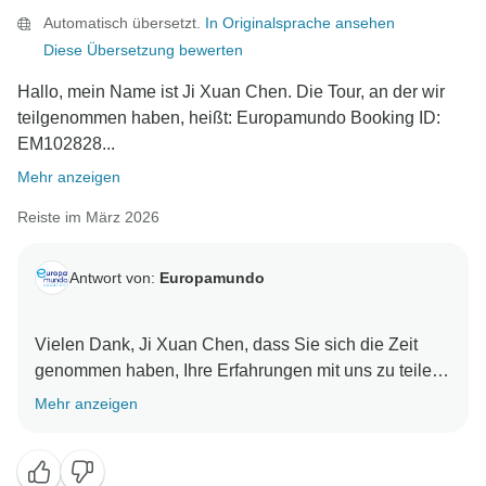
Automatisch übersetzt.
In Originalsprache ansehen
Diese Übersetzung bewerten
Hallo, mein Name ist Ji Xuan Chen. Die Tour, an der wir
teilgenommen haben, heißt: Europamundo Booking ID:
EM102828...
Mehr anzeigen
Reiste im März 2026
Antwort von:
Europamundo
Vielen Dank, Ji Xuan Chen, dass Sie sich die Zeit
genommen haben, Ihre Erfahrungen mit uns zu teilen.
Es tut uns aufrichtig leid zu erfahren, wie enttäuscht
Mehr anzeigen
Sie vom Besuch am Loch Ness waren, zumal wir
wissen, dass dies einer der Hauptgründe war, warum
Sie sich für diese Reise entschieden haben.