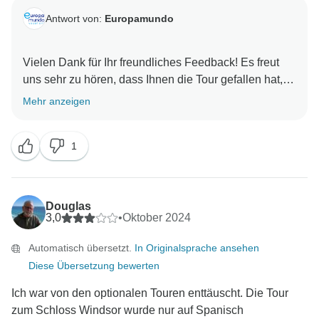
Fahrpläne, Aktivitäten oder Treffpunkte zu informieren
Antwort von:
Europamundo
und zu leiten.
Es tut uns leid, dass einige dieser Ressourcen
während Ihrer Erfahrung nicht wie erwartet
Vielen Dank für Ihr freundliches Feedback! Es freut
wahrgenommen oder genutzt wurden. Was die
uns sehr zu hören, dass Ihnen die Tour gefallen hat,
anderen Kommentare zur Kommunikation, zum
dass Sie den Bus bequem fanden und dass unsere
Mehr anzeigen
Zeitmanagement und zur Ausgewogenheit der
Mitarbeiter freundlich und hilfsbereit waren. Wir freuen
Reiseroute betrifft, so nehmen wir diese sehr ernst
uns sehr über Ihren Kommentar und hoffen, Sie bald
und werden sie im Rahmen unseres kontinuierlichen
1
wieder auf einer Europamundo Tour begrüßen zu
Verbesserungsprozesses an das zuständige Team
dürfen.
weiterleiten.
Mit freundlichen Grüßen,
Wir wissen Ihr Feedback sehr zu schätzen, da es uns
Europamundo Team
Douglas
hilft, unseren Service zu verbessern.
3,0
•
Oktober 2024
Mit freundlichen Grüßen,
Automatisch übersetzt.
In Originalsprache ansehen
Diese Übersetzung bewerten
Ich war von den optionalen Touren enttäuscht. Die Tour
zum Schloss Windsor wurde nur auf Spanisch