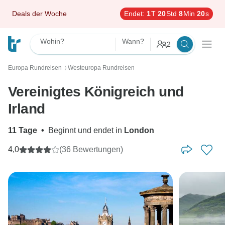
Deals der Woche
Endet:
1
T
20
Std
8
Min
18
s
Wohin?
Wann?
2
Europa Rundreisen
Westeuropa Rundreisen
〉
Vereinigtes Königreich und
Irland
11 Tage
•
Beginnt und endet in
London
4,0
(36 Bewertungen)