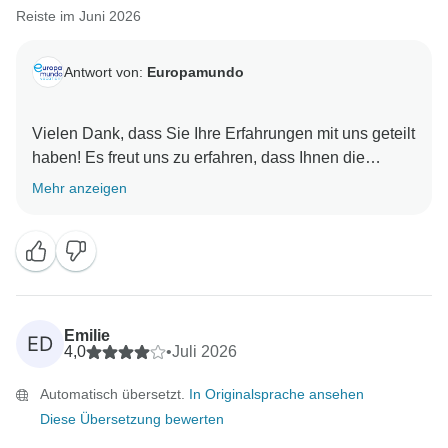
Reiste im Juni 2026
Antwort von:
Europamundo
Vielen Dank, dass Sie Ihre Erfahrungen mit uns geteilt
haben! Es freut uns zu erfahren, dass Ihnen die
Organisation der Reise, die enthaltenen
Mehr anzeigen
Zwischenstopps sowie der Service unserer
Reiseleiter und Fahrer gefallen haben. Wir wissen
Ihre Anmerkungen bezüglich der Dauer bestimmter
Besichtigungen, der Lage der Hotels und der
Transportmöglichkeiten sehr zu schätzen, da sie uns
dabei helfen, das Reiseerlebnis unserer Gäste weiter
Emilie
ED
zu verbessern.
4,0
•
Juli 2026
Automatisch übersetzt.
In Originalsprache ansehen
Diese Übersetzung bewerten