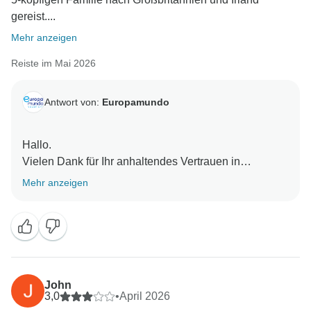
gereist....
Mehr anzeigen
Reiste im Mai 2026
Antwort von:
Europamundo
Hallo.
Vielen Dank für Ihr anhaltendes Vertrauen in
Europamundo. Wir freuen uns sehr, dass Ihre dritte
Mehr anzeigen
Reise mit Ihrer Familie ein so unvergessliches
Erlebnis war ????
Es freut uns besonders, dass Justin und das Team
dazu beigetragen haben, Ihre Reise reibungslos und
John
3,0
•
April 2026