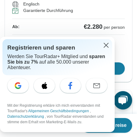
Englisch
Garantierte Durchführung
Ähnliche Reisen für dieses Reisedatum
Ähnliche Reisen für dieses Reisedatum
Ähnliche Reisen für dieses Reisedatum
€2.280
Ab:
per person
Registrieren
für große Ersparnisse
Registrieren und sparen
Preis basierend auf privatem Doppelzimmer
Werden Sie TourRadar+ Mitglied und
sparen
Sie bis zu 7%
auf alle 50.000 unserer
Abenteuer.
Reisetermin wählen
Von Montag
Bis Donnerstag
Mit der Registrierung erkläre ich mich einverstanden mit
31 Aug, 2026
10 Sep, 2026
TourRadar's
Allgemeinen Geschäftsbedingungen
,
Datenschutzerklärung
, von TourRadar einverstanden und
Ab
stimme dem Erhalt von Marketing-E-Mails zu.
Englisch
Termine & Preise
€
2.005
per person
Garantierte Durchführung