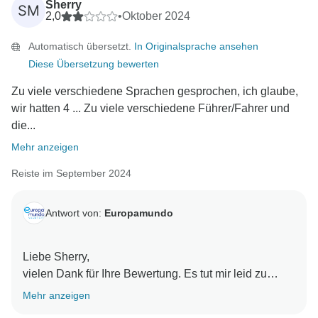
Sherry
SM
bedanken uns nochmals dafür, dass Sie uns Ihr
2,0
•
Oktober 2024
Feedback mitgeteilt haben. Ihr Input hilft uns bei
Automatisch übersetzt.
In Originalsprache ansehen
unserem ständigen Streben nach Verbesserung und
Diese Übersetzung bewerten
wir freuen uns darauf, Ihnen bei Ihren zukünftigen
Reisen mit uns ein noch besseres Erlebnis zu bieten.
Zu viele verschiedene Sprachen gesprochen, ich glaube,
Europamundo Team :D❤
wir hatten 4 ... Zu viele verschiedene Führer/Fahrer und
die...
Mehr anzeigen
Reiste im September 2024
Antwort von:
Europamundo
Liebe Sherry,
vielen Dank für Ihre Bewertung. Es tut mir leid zu
hören, dass Ihr Erlebnis nicht Ihren Erwartungen
Mehr anzeigen
entsprochen hat. Wir freuen uns über jedes Feedback,