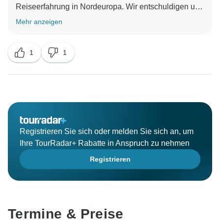
Reiseerfahrung in Nordeuropa. Wir entschuldigen uns
für die Aspekte, die nicht Ihren Erwartungen
Mehr anzeigen
entsprochen haben, und wir werden Ihre Kommentare
berücksichtigen, um unseren Service in Zukunft zu
1
1
Registrieren Sie sich oder melden Sie sich an, um
Ihre TourRadar+ Rabatte in Anspruch zu nehmen
Registrieren
Termine & Preise