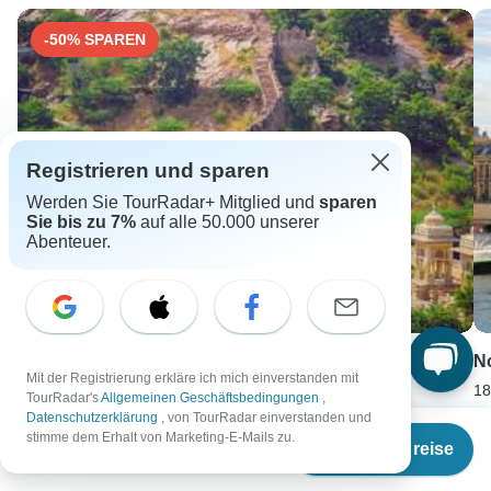
Österreich: +43 720 116 651
-50% SPAREN
Unser Serviceteam ist 24 Stunden an 7 Tagen der Woche
für Sie da.
Registrieren und sparen
Werden Sie TourRadar+ Mitglied und
sparen
Sie bis zu 7%
auf alle 50.000 unserer
Abenteuer.
Schätze Nordindiens
N
Mit der Registrierung erkläre ich mich einverstanden mit
18 days •
4,8
(4)
18
TourRadar's
Allgemeinen Geschäftsbedingungen
,
Ab
EUR 5379
A
Datenschutzerklärung
, von TourRadar einverstanden und
Ab
stimme dem Erhalt von Marketing-E-Mails zu.
EUR 2689
E
Termine & Preise
€
358
per person