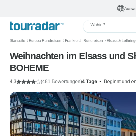
Auswa
Wohin?
Startseite
Europa Rundreisen
Frankreich Rundreisen
Elsass & Lothrin
〉
〉
〉
Weihnachten im Elsass und Sh
BOHEME
4,3
(481 Bewertungen)
4 Tage
•
Beginnt und en