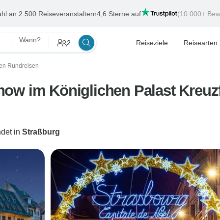
hl an 2.500 Reiseveranstaltern
4,6 Sterne auf
(10.000+ Bew
Wann?
2
Reiseziele
Reisearten
gen Rundreisen
ow im Königlichen Palast Kreuzf
det in
Straßburg