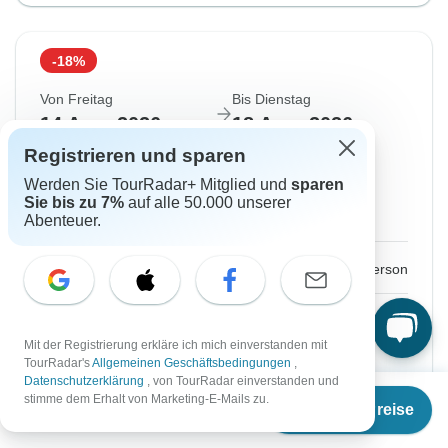
-18%
Von Freitag
Bis Dienstag
14 Aug, 2026
18 Aug, 2026
Registrieren und sparen
Englisch
Werden Sie TourRadar+ Mitglied und
sparen
Sehr beliebt
Sie bis zu 7%
auf alle 50.000 unserer
Garantierte Durchführung
Abenteuer.
€1.046
€1.276
Ab:
per person
Registrieren
to unlock savings
Mit der Registrierung erkläre ich mich einverstanden mit
Preis basierend auf privatem Doppelzimmer
TourRadar's
Allgemeinen Geschäftsbedingungen
,
Datenschutzerklärung
, von TourRadar einverstanden und
Ab
€1.276
stimme dem Erhalt von Marketing-E-Mails zu.
Reisetermin wählen
Termine & Preise
€
893
per person