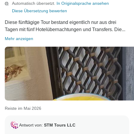
Automatisch übersetzt.
In Originalsprache ansehen
Es war uns eine Freude, Sie bei uns zu haben, und
Diese Übersetzung bewerten
wir hoffen, Sie auf zukünftigen Reisen wieder
Diese fünftägige Tour bestand eigentlich nur aus drei
Tagen mit fünf Hotelübernachtungen und Transfers. Die...
Mehr anzeigen
Reiste im Mai 2026
Antwort von:
STM Tours LLC