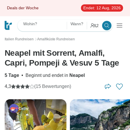
Deals der Woche
Endet:
12 Aug, 2026
Wohin?
Wann?
2
Italien Rundreisen
Amalfiküste Rundreisen
〉
Neapel mit Sorrent, Amalfi,
Capri, Pompeji & Vesuv 5 Tage
5 Tage
•
Beginnt und endet in
Neapel
4,3
(15 Bewertungen)
Cathy