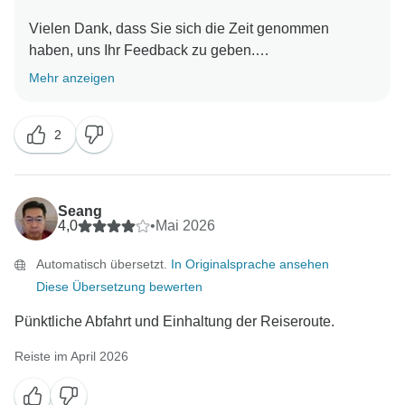
Vielen Dank, dass Sie sich die Zeit genommen
haben, uns Ihr Feedback zu geben.
Mehr anzeigen
Wir freuen uns zu hören, dass Sie die Tour gut
organisiert fanden und dass unser Büroteam Ihnen
2
während der gesamten Reise behilflich war. Es ist
auch schön zu wissen, dass Sie den Ausflug zur
Amalfiküste, nach Sorrent und Positano genossen
haben und dass Giovanni Ihnen das Erlebnis
Seang
angenehm gemacht hat.
4,0
•
Mai 2026
Automatisch übersetzt.
In Originalsprache ansehen
Wir freuen uns über Ihre Kommentare zur Struktur der
Diese Übersetzung bewerten
Tour und zum Einzelzimmerzuschlag. Wir verstehen,
dass Alleinreisende den Einzelzimmerzuschlag als
Pünktliche Abfahrt und Einhaltung der Reiseroute.
erhebliche Zusatzkosten empfinden können. Wir
schätzen dieses Feedback, da wir unser Angebot und
Reiste im April 2026
unsere Preisstruktur ständig überprüfen.