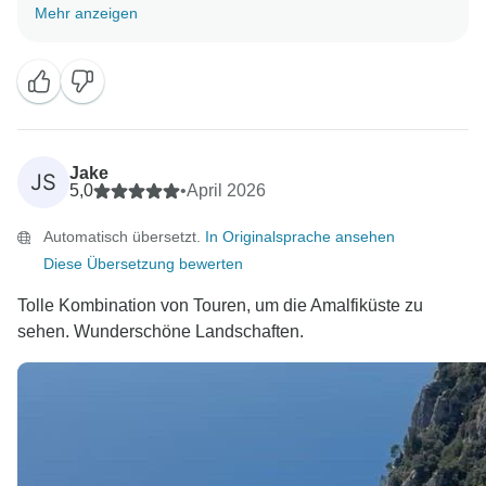
vielen Dank für Ihr freundliches Feedback. Wir freuen
Mehr anzeigen
uns, dass Ihnen die Tour, die Reiseleiter und der
Zeitplan gefallen haben.
Ihre Empfehlung bedeutet uns sehr viel, und wir
hoffen, dass wir Sie in Zukunft wieder unterstützen
können.
Jake
JS
5,0
•
April 2026
Automatisch übersetzt.
In Originalsprache ansehen
Diese Übersetzung bewerten
Tolle Kombination von Touren, um die Amalfiküste zu
sehen. Wunderschöne Landschaften.