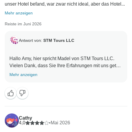
unser Hotel befand, war zwar nicht ideal, aber das Hotel...
Mehr anzeigen
Reiste im Juni 2026
Antwort von:
STM Tours LLC
Hallo Amy, hier spricht Madel von STM Tours LLC.
Vielen Dank, dass Sie Ihre Erfahrungen mit uns geteilt
haben. Es freut uns sehr zu hören, dass Ihnen die
Mehr anzeigen
Reise gefallen hat und Sie die freundlichen
Reiseleiter, die hilfsbereiten Fahrer sowie die
ausgewogene Mischung aus Freizeit und
organisierten Aktivitäten geschätzt haben. Wir achten
stets darauf, dass die von uns ausgewählten Hotels
für unsere Reisenden sicher und komfortabel sind.
Cathy
Ihre Anmerkungen sind sehr wertvoll für uns, und wir
4,0
•
Mai 2026
werden unsere Dienstleistungen weiter verbessern.