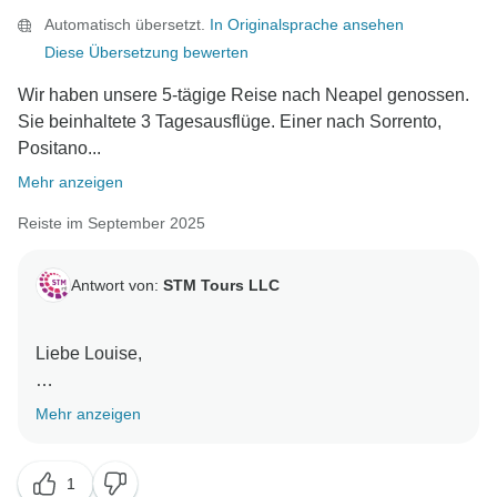
Automatisch übersetzt.
In Originalsprache ansehen
Diese Übersetzung bewerten
Wir haben unsere 5-tägige Reise nach Neapel genossen.
Sie beinhaltete 3 Tagesausflüge. Einer nach Sorrento,
Positano...
Mehr anzeigen
Reiste im September 2025
Antwort von:
STM Tours LLC
Liebe Louise,
vielen Dank für Ihr ausführliches und konstruktives
Mehr anzeigen
Feedback.
1
Wir freuen uns zu hören, dass Sie die Organisation