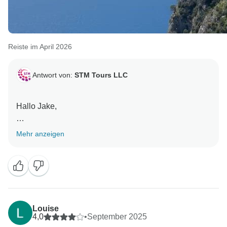
Reiste im April 2026
Antwort von:
STM Tours LLC
Hallo Jake,
vielen Dank für Ihr Feedback! Wir wissen das wirklich
Mehr anzeigen
zu schätzen und hoffen, Sie bei einer unserer
nächsten Touren wieder begrüßen zu dürfen.
Mit freundlichen Grüßen,
Remonda
Louise
4,0
•
September 2025