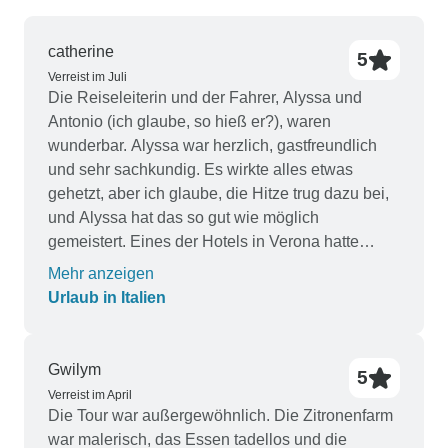
catherine
5
Verreist im Juli
Die Reiseleiterin und der Fahrer, Alyssa und
Antonio (ich glaube, so hieß er?), waren
wunderbar. Alyssa war herzlich, gastfreundlich
und sehr sachkundig. Es wirkte alles etwas
gehetzt, aber ich glaube, die Hitze trug dazu bei,
und Alyssa hat das so gut wie möglich
gemeistert. Eines der Hotels in Verona hatte
winzige Badezimmer, sehr harte Betten und keine
Mehr anzeigen
Tee- oder Kaffeezubereitungsmöglichkeiten.
Urlaub in Italien
Ansonsten war alles gut. Es wäre besser
gewesen, die Kosten für einige der optionalen
Aktivitäten in den Gesamtpreis der Reise
Gwilym
5
einzubeziehen. Da ich Australierin bin, bin ich es
Verreist im April
nicht gewohnt, Trinkgeld zu geben, daher war ich
Die Tour war außergewöhnlich. Die Zitronenfarm
von dem empfohlenen Betrag etwas überrascht,
war malerisch, das Essen tadellos und die