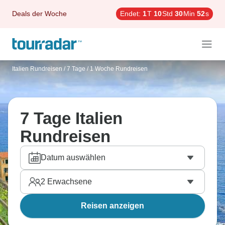
Deals der Woche
Endet:
1
T
10
Std
30
Min
51
s
Italien Rundreisen
/
7 Tage / 1 Woche Rundreisen
7 Tage Italien
Rundreisen
Datum auswählen
2
Erwachsene
Reisen anzeigen