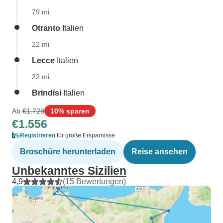
79 mi
Otranto
Italien
22 mi
Lecce
Italien
22 mi
Brindisi
Italien
Ab
€1.728
10% sparen
€1.556
Registrieren
für große Ersparnisse
Broschüre herunterladen
Reise ansehen
Unbekanntes Sizilien
4,9
(15 Bewertungen)