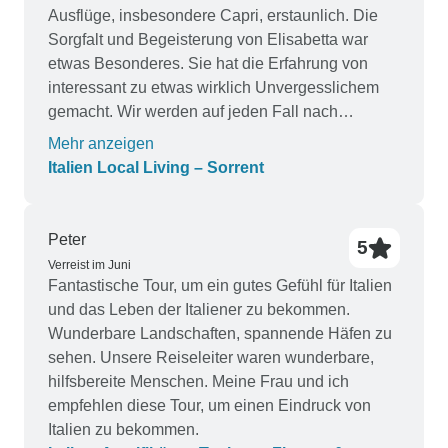
obwohl Alyssa keinerlei Druck ausgeübt hat.
Ausflüge, insbesondere Capri, erstaunlich. Die
Vielen Dank. Ich werde die Reise
Sorgfalt und Begeisterung von Elisabetta war
weiterempfehlen.
etwas Besonderes. Sie hat die Erfahrung von
interessant zu etwas wirklich Unvergesslichem
gemacht. Wir werden auf jeden Fall nach
weiteren Erlebnissen mit G Adventures suchen -
Mehr anzeigen
Paul und Deb
Italien Local Living – Sorrent
Peter
5
Verreist im Juni
Fantastische Tour, um ein gutes Gefühl für Italien
und das Leben der Italiener zu bekommen.
Wunderbare Landschaften, spannende Häfen zu
sehen. Unsere Reiseleiter waren wunderbare,
hilfsbereite Menschen. Meine Frau und ich
empfehlen diese Tour, um einen Eindruck von
Italien zu bekommen.