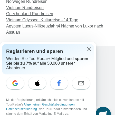
Norwegen Rundreisen
Vietnam Rundreisen
Griechenland Rundreisen
Vietnam Odyssee: Kulturreise - 14 Tage
Ägypten Luxus-Nilkreuzfahrt4 Nächte von Luxor nach
Assuan
Registrieren und sparen
Werden Sie TourRadar+ Mitglied und
sparen
Support
Sie bis zu 7%
auf alle 50.000 unserer
Kontakt
Abenteuer.
Deutschland +49 157 3599 5047
Österreich +43 720 116651
Schweiz +41 225 183 195
E-Mail: support@tourradar.com
Sprache auswählen
Mit der Registrierung erkläre ich mich einverstanden mit
EN
DE
ES
FR
NL
TourRadar's
Allgemeinen Geschäftsbedingungen
,
Datenschutzerklärung
, von TourRadar einverstanden und
Copyright © TourRadar. Alle Rechte vorbehalten.
stimme dem Erhalt von Marketing-E-Mails zu.