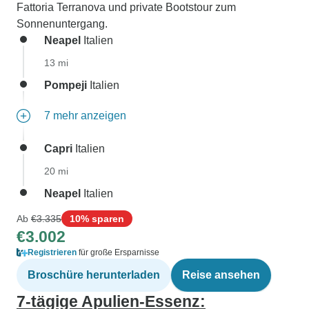
Fattoria Terranova und private Bootstour zum
Sonnenuntergang.
Neapel
Italien
13 mi
Pompeji
Italien
7 mehr anzeigen
Capri
Italien
20 mi
Neapel
Italien
Ab
€3.335
10% sparen
€3.002
Registrieren
für große Ersparnisse
Broschüre herunterladen
Reise ansehen
7-tägige Apulien-Essenz: