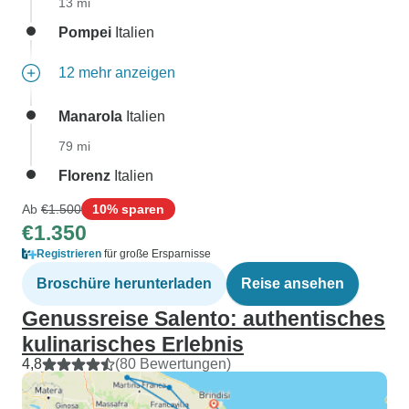
13 mi
Pompei
Italien
12 mehr anzeigen
Manarola
Italien
79 mi
Florenz
Italien
Ab
€1.500
10% sparen
€1.350
Registrieren
für große Ersparnisse
Broschüre herunterladen
Reise ansehen
Genussreise Salento: authentisches
kulinarisches Erlebnis
4,8
(80 Bewertungen)