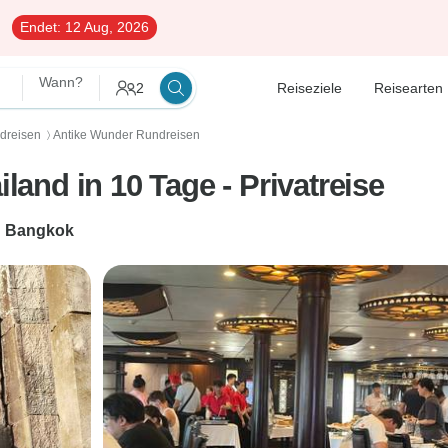
Endet:
12 Aug, 2026
Wann?
2
Reiseziele
Reisearten
dreisen
Antike Wunder Rundreisen
〉
nd in 10 Tage - Privatreise
h
Bangkok