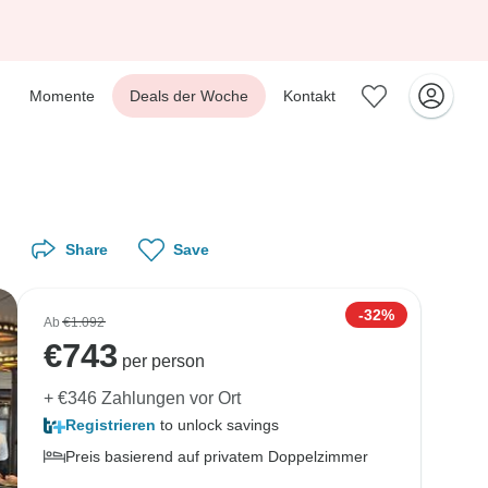
Momente
Deals der Woche
Kontakt
Share
Save
-32%
Ab
€1.092
€
743
per person
+ €346 Zahlungen vor Ort
Registrieren
to unlock savings
Preis basierend auf privatem Doppelzimmer