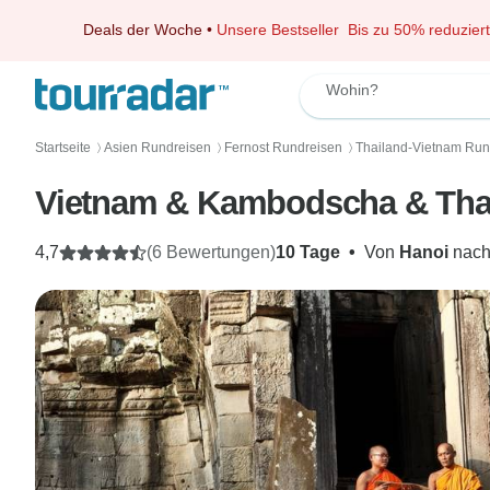
Deals der Woche
•
Unsere Bestseller
Bis zu 50% reduziert
Wohin?
Startseite
Asien Rundreisen
Fernost Rundreisen
Thailand-Vietnam Run
〉
〉
〉
Vietnam & Kambodscha & Thaila
4,7
(6 Bewertungen)
10 Tage
•
Von
Hanoi
nac