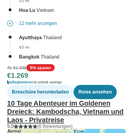
53 mi
Hoa Lu
Vietnam
12 mehr anzeigen
Ayutthaya
Thailand
43 mi
Bangkok
Thailand
Ab
€1.336
5% sparen
€1.269
Registrieren
to unlock savings
Broschüre herunterladen
Reise ansehen
10 Tage Abenteuer im Goldenen
Dreieck: Kambodscha, Vietnam und
Laos - Privatreise
5,0
(6 Bewertungen)