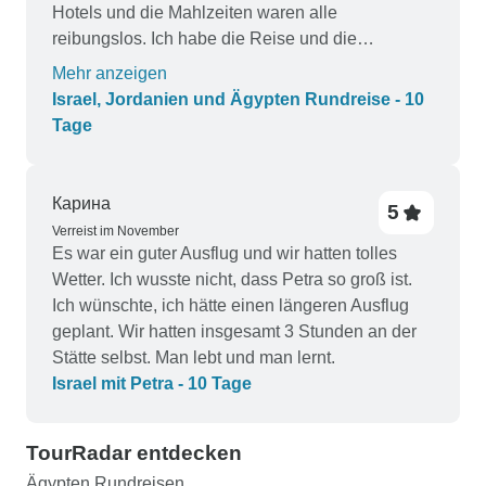
kümmerte. Bei dieser Tour war der Reiseleiter
Hotels und die Mahlzeiten waren alle
nicht physisch anwesend, sondern ein
reibungslos. Ich habe die Reise und die
WhatsApp-Kontakt, der sich einmal am Tag
Herbststimmung sehr genossen.
Mehr anzeigen
meldete und Anweisungen für den nächsten Tag
Israel, Jordanien und Ägypten Rundreise - 10
gab. Obwohl dies während des größten Teils der
Tage
Tour recht gut funktionierte, glaube ich, dass
seine physische Anwesenheit die Umstände, mit
denen wir bei unserem Transport zwischen Ho-
Карина
5
Chi-Minh-Stadt und Luang Prabang konfrontiert
Verreist im November
waren, verändert hätte. Es handelte sich um eine
Es war ein guter Ausflug und wir hatten tolles
zweiteilige Reise, bei der wir einen schönen,
Wetter. Ich wusste nicht, dass Petra so groß ist.
luxuriösen Bus von Ho Chi Minh nach Phnom
Ich wünschte, ich hätte einen längeren Ausflug
Penh nahmen. Der zweite Teil der Reise, der uns
geplant. Wir hatten insgesamt 3 Stunden an der
weiter nach Luang Prabang brachte, war jedoch
Stätte selbst. Man lebt und man lernt.
gelinde gesagt chaotisch und beängstigend.
Israel mit Petra - 10 Tage
Nachdem sich die ursprüngliche Abfahrtszeit
verzögert hatte, wurden wir in einen 12-
Personen-Van verladen, der nicht mit einem
TourRadar entdecken
Gepäckraum ausgestattet war. Glücklicherweise
Ägypten Rundreisen