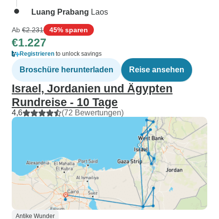
Luang Prabang
Laos
Ab
€2.231
45% sparen
€1.227
Registrieren
to unlock savings
Broschüre herunterladen
Reise ansehen
Israel, Jordanien und Ägypten
Rundreise - 10 Tage
4,6
(72 Bewertungen)
Antike Wunder