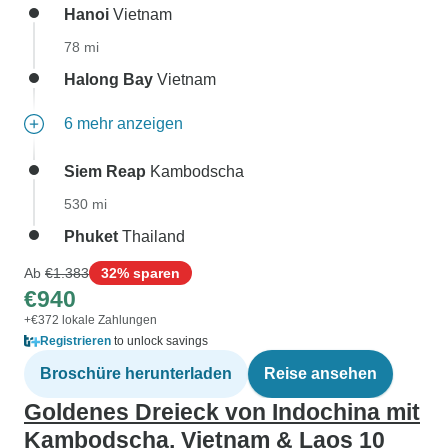
Hanoi
Vietnam
78 mi
Halong Bay
Vietnam
6 mehr anzeigen
Siem Reap
Kambodscha
530 mi
Phuket
Thailand
Ab
€1.383
32% sparen
€940
+€372 lokale Zahlungen
Registrieren
to unlock savings
Broschüre herunterladen
Reise ansehen
Goldenes Dreieck von Indochina mit
Kambodscha, Vietnam & Laos 10