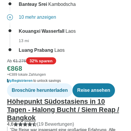
Banteay Srei
Kambodscha
10 mehr anzeigen
Kouangxi Wasserfall
Laos
13 mi
Luang Prabang
Laos
Ab
€1.276
32% sparen
€868
+€389 lokale Zahlungen
Registrieren
to unlock savings
Broschüre herunterladen
Reise ansehen
Höhepunkt Südostasiens in 10
Tagen - Halong Bucht / Siem Reap /
Bangkok
4,6
(19 Bewertungen)
“Die Reise war insgesamt eine großartige Erfahrung. Alle