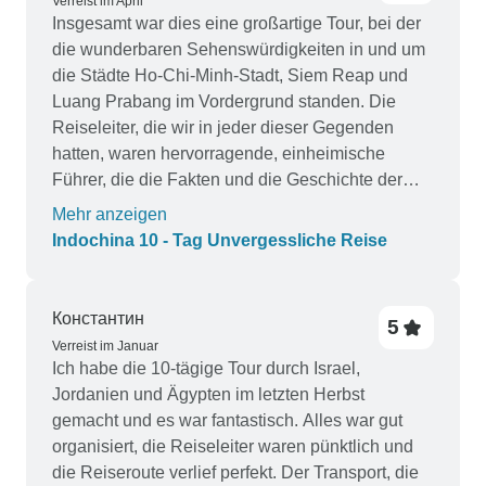
Verreist im April
Insgesamt war dies eine großartige Tour, bei der
die wunderbaren Sehenswürdigkeiten in und um
die Städte Ho-Chi-Minh-Stadt, Siem Reap und
Luang Prabang im Vordergrund standen. Die
Reiseleiter, die wir in jeder dieser Gegenden
hatten, waren hervorragende, einheimische
Führer, die die Fakten und die Geschichte der
von uns besuchten Orte kannten. Alle 3 verfügten
Mehr anzeigen
über hervorragende Kommunikationsfähigkeiten
Indochina 10 - Tag Unvergessliche Reise
und waren bei ihren Vorträgen begeistert. Sie
haben sich den ganzen Tag über um unsere
Bedürfnisse gekümmert. Unser Dank geht an
Константин
5
jeden von ihnen: Herrn Tuan in Ho Chi Minh
Verreist im Januar
Stadt Herrn Sun in Siem Reap Herr Vat in Luang
Ich habe die 10-tägige Tour durch Israel,
Prabang Bei früheren Reisen, die wir
Jordanien und Ägypten im letzten Herbst
unternommen haben, hatten wir einen Reiseleiter,
gemacht und es war fantastisch. Alles war gut
der uns während der gesamten Reise begleitete.
organisiert, die Reiseleiter waren pünktlich und
Jemand, der sich um Tickets, Visa, Transport usw.
die Reiseroute verlief perfekt. Der Transport, die