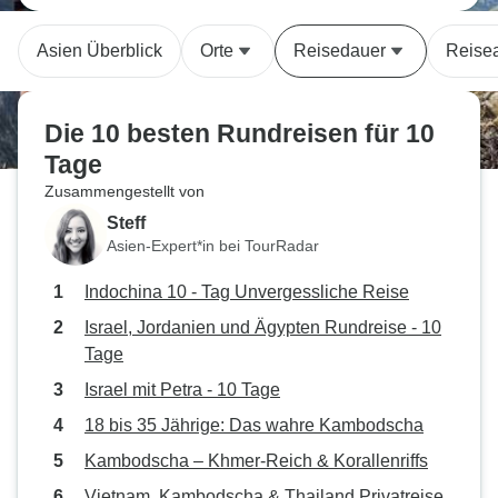
Asien Überblick
Orte
Reisedauer
Reisea
Die 10 besten Rundreisen für 10
Tage
Zusammengestellt von
Steff
Asien-Expert*in bei TourRadar
Indochina 10 - Tag Unvergessliche Reise
Israel, Jordanien und Ägypten Rundreise - 10
Tage
Israel mit Petra - 10 Tage
18 bis 35 Jährige: Das wahre Kambodscha
Kambodscha – Khmer-Reich & Korallenriffs
Vietnam, Kambodscha & Thailand Privatreise