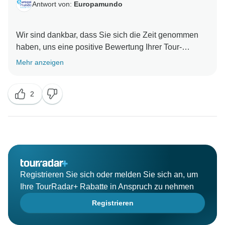
Antwort von:
Europamundo
Wir sind dankbar, dass Sie sich die Zeit genommen
haben, uns eine positive Bewertung Ihrer Tour-
Erfahrung zu geben. Wir freuen uns sehr über Ihre
Mehr anzeigen
positive Begegnung mit unseren professionellen
Reiseleitern. Wir sind davon überzeugt, dass diese
2
Reiseleiter das Herzstück jeder Tour sind, da sie die
Fähigkeit haben, unvergessliche Erinnerungen für
unsere Passagiere zu schaffen. Europamundo Team :)
Registrieren Sie sich oder melden Sie sich an, um
Ihre TourRadar+ Rabatte in Anspruch zu nehmen
Registrieren