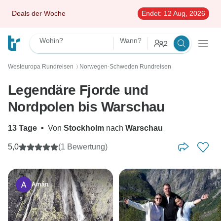
Deals der Woche
Endet:
12 Aug, 2026
Wohin?
Wann?
2
Westeuropa Rundreisen
Norwegen-Schweden Rundreisen
〉
Legendäre Fjorde und
Nordpolen bis Warschau
13 Tage
•
Von
Stockholm
nach
Warschau
5,0
(1 Bewertung)
Amán