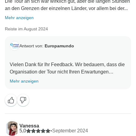
Die Tour an sich war wirklich gut, aber die langen Stunden
an den Grenzen der einzelnen Länder, vor allem bei der...
Mehr anzeigen
Reiste im August 2024
Antwort von:
Europamundo
Vielen Dank für Ihr Feedback. Wir bedauern, dass die
Organisation der Tour nicht Ihren Erwartungen
entsprochen hat. Ihre Erfahrung mit dem Tempo der
Mehr anzeigen
Reise ist uns wichtig und wir werden Ihre
Kommentare berücksichtigen, um zukünftige Touren
zu verbessern. Wir schätzen Ihre Teilnahme und
hoffen, dass Ihr nächstes Abenteuer mit Europamundo
noch zufriedenstellender sein wird. Europamundo
Vanessa
5,0
•
September 2024