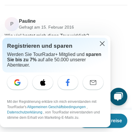
Pauline
P
Gefragt am 15. Februar 2016
Wie viel kostet mich diese Tour wirklich?
Preis / Verfügbarkeit
Registrieren und sparen
Absolute Africa
Werden Sie TourRadar+ Mitglied und
sparen
Reiseveranstalter
•
Geschrieben am Februar 2016
Sie bis zu 7%
auf alle 50.000 unserer
Abenteuer.
Bei Überlandreisen sind folgende Kosten zu
berücksichtigen:
Safari-Preis & Lokale Zahlung,
Optionale Exkursionen,
Mit der Registrierung erkläre ich mich einverstanden mit
Persönliches Ausgabengeld,
TourRadar's
Allgemeinen Geschäftsbedingungen
,
Visa.
Datenschutzerklärung
, von TourRadar einverstanden und
Ab
€2.827
stimme dem Erhalt von Marketing-E-Mails zu.
Termine & Preise
€
2.630
per person
Wir sind immer sehr transparent darüber, was eine
Tour kostet und freuen uns, durch persönliche,