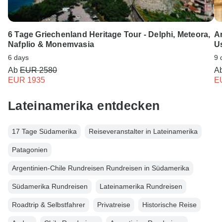
6 Tage Griechenland Heritage Tour - Delphi, Meteora,
Ar
Nafplio & Monemvasia
U
6 days
9 
Ab
EUR 2580
A
EUR 1935
E
Lateinamerika entdecken
17 Tage Südamerika
Reiseveranstalter in Lateinamerika
Patagonien
Argentinien-Chile Rundreisen Rundreisen in Südamerika
Südamerika Rundreisen
Lateinamerika Rundreisen
Roadtrip & Selbstfahrer
Privatreise
Historische Reise