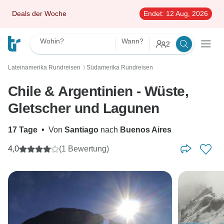
Deals der Woche
Endet:
12 Aug, 2026
Wohin?
Wann?
2
Lateinamerika Rundreisen
Südamerika Rundreisen
〉
Chile & Argentinien - Wüste,
Gletscher und Lagunen
17 Tage
•
Von
Santiago
nach
Buenos Aires
4,0
(1 Bewertung)