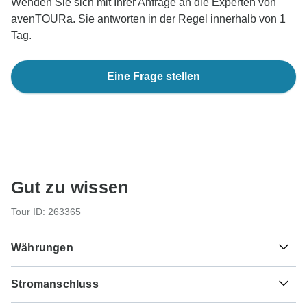
Wenden Sie sich mit Ihrer Anfrage an die Experten von
avenTOURa. Sie antworten in der Regel innerhalb von 1
Tag.
Eine Frage stellen
Gut zu wissen
Tour ID: 263365
Währungen
Stromanschluss
$
Argentinischer Peso
Argentinien