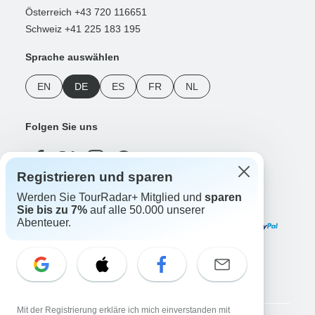
Österreich +43 720 116651
Schweiz +41 225 183 195
Sprache auswählen
EN
DE
ES
FR
NL
Folgen Sie uns
Registrieren und sparen
Werden Sie TourRadar+ Mitglied und
sparen
Zahlungsmethoden
Sie bis zu 7%
auf alle 50.000 unserer
Abenteuer.
Unsere App herunterladen
Mit der Registrierung erkläre ich mich einverstanden mit