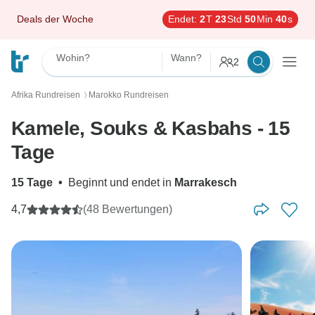
Deals der Woche
Endet:
2
T
23
Std
50
Min
39
s
Wohin?
Wann?
2
Afrika Rundreisen
Marokko Rundreisen
〉
Kamele, Souks & Kasbahs - 15
Tage
15 Tage
•
Beginnt und endet in
Marrakesch
4,7
(48 Bewertungen)