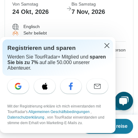
Von Samstag
Bis Samstag
24 Okt, 2026
7 Nov, 2026
Englisch
Sehr beliebt
Registrieren und sparen
€1.560
Ab:
per person
Werden Sie TourRadar+ Mitglied und
sparen
Sie bis zu 7%
auf alle 50.000 unserer
Registrieren
to unlock savings
Abenteuer.
Preis basierend auf privatem Doppelzimmer
Platz für 48 Std reservieren
Reisetermin wählen
Mit der Registrierung erkläre ich mich einverstanden mit
TourRadar's
Allgemeinen Geschäftsbedingungen
,
Datenschutzerklärung
, von TourRadar einverstanden und
Ab
stimme dem Erhalt von Marketing-E-Mails zu.
Termine & Preise
€
1.500
per person
Sofortige Bestätigung