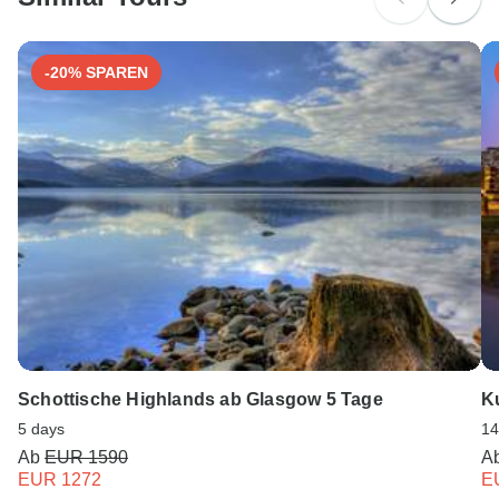
Österreich: +43 720 116 651
Unser Serviceteam ist 24 Stunden an 7 Tagen der Woche
-20% SPAREN
für Sie da.
Schottische Highlands ab Glasgow 5 Tage
K
5 days
14
Ab
EUR 1590
A
EUR 1272
E