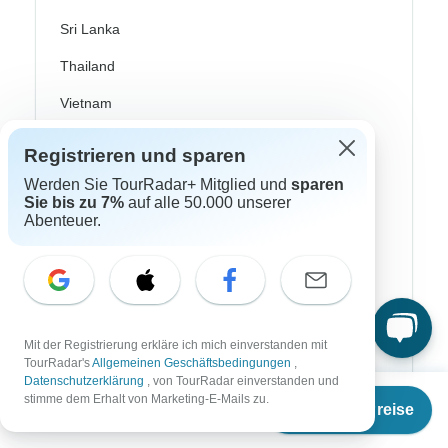
Sri Lanka
Thailand
Vietnam
Donau Kreuzfahrten
Registrieren und sparen
Griechenland
Werden Sie TourRadar+ Mitglied und
sparen
Sie bis zu 7%
auf alle 50.000 unserer
Großbritannien
Abenteuer.
Irland
Island
Italien
Mit der Registrierung erkläre ich mich einverstanden mit
Kroatien
TourRadar's
Allgemeinen Geschäftsbedingungen
,
Datenschutzerklärung
, von TourRadar einverstanden und
Norwegen
Ab
stimme dem Erhalt von Marketing-E-Mails zu.
Termine & Preise
€
3.395
per person
Osteuropa