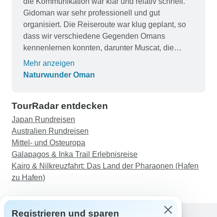
die Kommunikation war klar und relativ schnell.
Gidoman war sehr professionell und gut
organisiert. Die Reiseroute war klug geplant, so
dass wir verschiedene Gegenden Omans
kennenlernen konnten, darunter Muscat, die
atemberaubende Küste von Salalah,
Mehr anzeigen
atemberaubende Aussichten von Bergketten und
Naturwunder Oman
2000 Jahre alte Dörfer, die mit einem
spektakulären Abend in den Sanddünen endeten.
TourRadar entdecken
Unser Fahrer/Guide, Aziz, machte die Reise noch
besser. Er fuhr verantwortungsbewusst und zeigte
Japan Rundreisen
ein umfassendes Wissen über das, was wir
Australien Rundreisen
passierten, indem er uns die ganze Zeit über
Mittel- und Osteuropa
Details erzählte. Er achtete auch auf unsere
Galapagos & Inka Trail Erlebnisreise
Mimik und unser Verhalten und erfüllte alle
Kairo & Nilkreuzfahrt: Das Land der Pharaonen (Hafen
unsere Bedürfnisse, ohne dass wir darum
zu Hafen)
gebeten hätten. Er war sehr einfühlsam und
übertraf meine Erwartungen an einen
Reiseführer. Ich habe auch seinen warmen Sinn
Registrieren und sparen