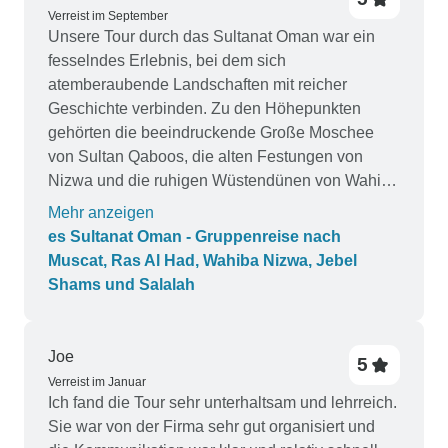
Verreist im September
Unsere Tour durch das Sultanat Oman war ein
fesselndes Erlebnis, bei dem sich
atemberaubende Landschaften mit reicher
Geschichte verbinden. Zu den Höhepunkten
gehörten die beeindruckende Große Moschee
von Sultan Qaboos, die alten Festungen von
Nizwa und die ruhigen Wüstendünen von Wahiba
Sands. Die Küstenstadt Sur sorgte für einen
Mehr anzeigen
charmanten maritimen Touch. Unsere Reiseleiter
es Sultanat Oman - Gruppenreise nach
waren hervorragend und haben uns die Kultur
Muscat, Ras Al Had, Wahiba Nizwa, Jebel
und das Erbe Omans näher gebracht. Eine
Shams und Salalah
wunderbar ausgewogene Reise voller Abenteuer
und Tradition!
Joe
5
Verreist im Januar
Ich fand die Tour sehr unterhaltsam und lehrreich.
Sie war von der Firma sehr gut organisiert und