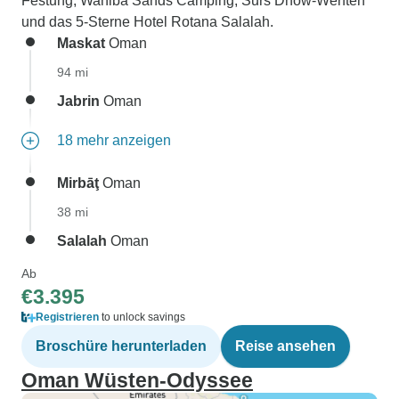
Festung, Wahiba Sands Camping, Surs Dhow-Werften
und das 5-Sterne Hotel Rotana Salalah.
Maskat
Oman
94 mi
Jabrin
Oman
18 mehr anzeigen
Mirbāţ
Oman
38 mi
Salalah
Oman
Ab
€3.395
Registrieren
to unlock savings
Broschüre herunterladen
Reise ansehen
Oman Wüsten-Odyssee