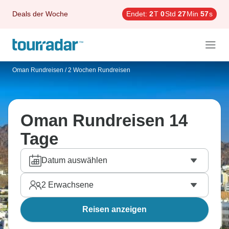
Deals der Woche
Endet:
2
T
0
Std
27
Min
57
s
Oman Rundreisen
/
2 Wochen Rundreisen
Oman Rundreisen 14
Tage
Datum auswählen
2
Erwachsene
Reisen anzeigen