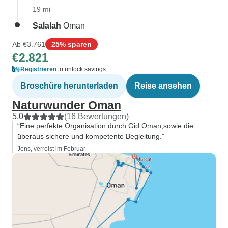
19 mi
Salalah
Oman
Ab
€3.761
25% sparen
€2.821
Registrieren
to unlock savings
Broschüre herunterladen
Reise ansehen
Naturwunder Oman
5,0
(16 Bewertungen)
“Eine perfekte Organisation durch Gid Oman,sowie die
überaus sichere und kompetente Begleitung.”
Jens, verreist im Februar