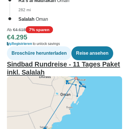
Ra's al Madrakah
Oman
282 mi
Salalah
Oman
Ab
€4.618
7% sparen
€4.295
Registrieren
to unlock savings
Broschüre herunterladen
Reise ansehen
Sindbad Rundreise - 11 Tages Paket
inkl. Salalah