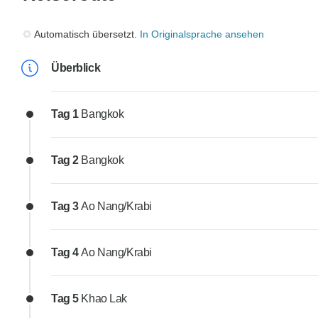
Automatisch übersetzt.
In Originalsprache ansehen
Überblick
Tag 1
Bangkok
Tag 2
Bangkok
Tag 3
Ao Nang/Krabi
Tag 4
Ao Nang/Krabi
Tag 5
Khao Lak