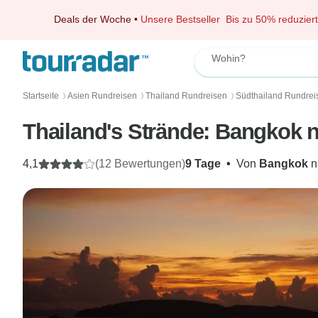
Deals der Woche
•
Unsere Bestseller
Bis zu 50% reduziert
Wohin?
Startseite
Asien Rundreisen
Thailand Rundreisen
Südthailand Rundrei
〉
〉
〉
Thailand's Strände: Bangkok 
4,1
(12 Bewertungen)
9 Tage
•
Von
Bangkok
n