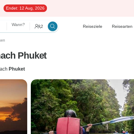
Endet:
12 Aug, 2026
Wann?
2
Reiseziele
Reisearten
sen
nach Phuket
ach
Phuket