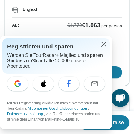
Englisch
€1.063
€1.772
Ab:
per person
Registrieren
to unlock savings
Registrieren und sparen
Preis basierend auf gemeinsam genutztem
Werden Sie TourRadar+ Mitglied und
sparen
Zimmer
Sie bis zu 7%
auf alle 50.000 unserer
Abenteuer.
Reisetermin wählen
-40%
Mit der Registrierung erkläre ich mich einverstanden mit
TourRadar's
Allgemeinen Geschäftsbedingungen
,
Von Samstag
Bis Samstag
Datenschutzerklärung
, von TourRadar einverstanden und
Ab
€1.679
stimme dem Erhalt von Marketing-E-Mails zu.
20 Mär, 2027
27 Mär, 2027
Termine & Preise
€
1.007
per person