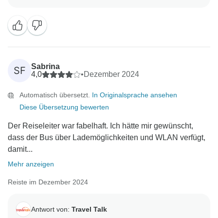
Besonderem gemacht haben und dass es Ihnen
gefallen hat, unglaubliche Orte wie Ouarzazate und
die Wüste Sahara zu erkunden. Wir schätzen Ihr
ehrliches Feedback zu den Unterkünften und
Mahlzeiten. Wir hoffen, Sie bald bei einem weiteren
Sabrina
SF
4,0
•
Dezember 2024
Automatisch übersetzt.
In Originalsprache ansehen
Diese Übersetzung bewerten
Der Reiseleiter war fabelhaft. Ich hätte mir gewünscht,
dass der Bus über Lademöglichkeiten und WLAN verfügt,
damit...
Mehr anzeigen
Reiste im Dezember 2024
Antwort von:
Travel Talk