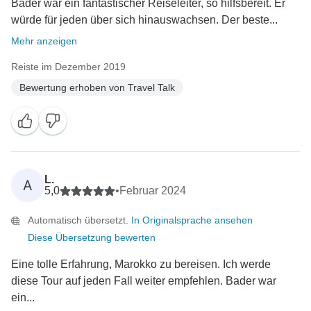
Bader war ein fantastischer Reiseleiter, so hilfsbereit. Er
angenehm wie möglich verläuft. Ihre Anregungen sind
würde für jeden über sich hinauswachsen. Der beste...
von unschätzbarem Wert, und wir werden sie nutzen,
Mehr anzeigen
um zukünftige Reisen zu verbessern und zu
optimieren. Nochmals vielen Dank!
Reiste im Dezember 2019
Bewertung erhoben von Travel Talk
L.
A
5,0
•
Februar 2024
Automatisch übersetzt.
In Originalsprache ansehen
Diese Übersetzung bewerten
Eine tolle Erfahrung, Marokko zu bereisen. Ich werde
diese Tour auf jeden Fall weiter empfehlen. Bader war
ein...