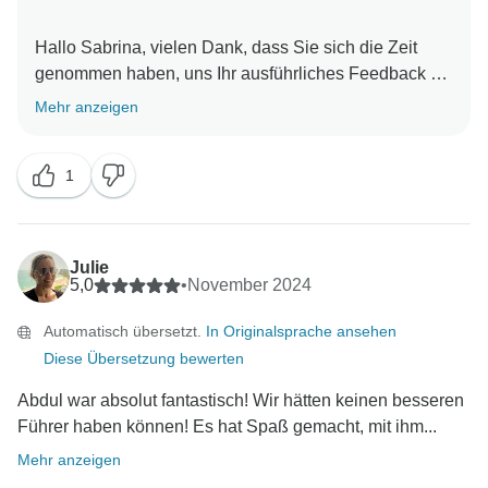
Hallo Sabrina, vielen Dank, dass Sie sich die Zeit
genommen haben, uns Ihr ausführliches Feedback zu
geben. Es freut uns sehr zu hören, dass Ihnen Ihr
Mehr anzeigen
Reiseleiter gefallen hat, und wir schätzen Ihre
ehrlichen Kommentare zu anderen Aspekten der
1
Reise.
Wir möchten ein paar Punkte klarstellen, um
Transparenz zu gewährleisten. In unseren
Reisehinweisen, die unsere Gäste bei der Buchung
Julie
zur Kenntnis nehmen, weisen wir auf wichtige Details
5,0
•
November 2024
hin, wie z.B. die kälteren Temperaturen in der Wüste
Automatisch übersetzt.
In Originalsprache ansehen
von November bis März, und wir empfehlen, in diesen
Diese Übersetzung bewerten
Monaten einen Schlafsack für zusätzliche Wärme
mitzunehmen. Es tut uns leid zu hören, dass dies nicht
Abdul war absolut fantastisch! Wir hätten keinen besseren
Ihren Erwartungen entsprach. Wir werden uns
Führer haben können! Es hat Spaß gemacht, mit ihm...
bemühen, diese Informationen während des
Mehr anzeigen
Buchungsvorgangs deutlicher hervorzuheben.