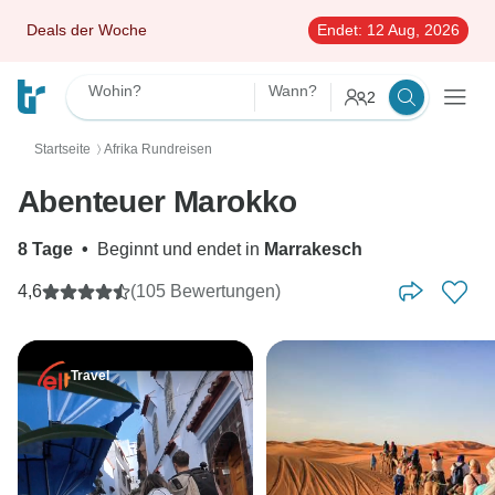
Deals der Woche
Endet:
12 Aug, 2026
Wohin?
Wann?
2
Startseite
Afrika Rundreisen
〉
Abenteuer Marokko
8 Tage
•
Beginnt und endet in
Marrakesch
4,6
(105 Bewertungen)
Travel