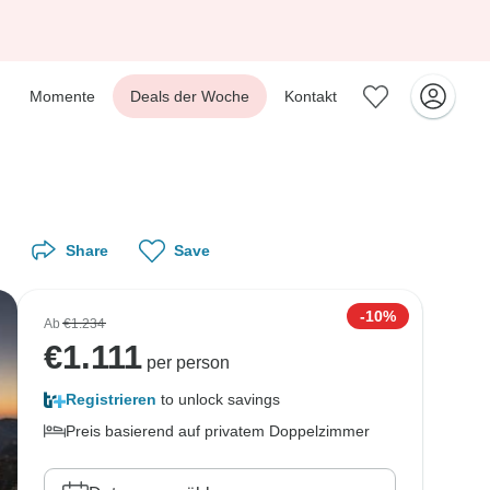
Momente
Deals der Woche
Kontakt
Share
Save
-10%
Ab
€1.234
€
1.111
per person
Registrieren
to unlock savings
Preis basierend auf privatem Doppelzimmer