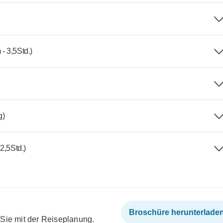
3,5Std.)
g)
,5Std.)
Broschüre herunterlade
 Sie mit der Reiseplanung.