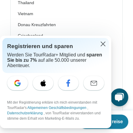
Thailand
Vietnam
Donau Kreuzfahrten
Griechenland
Registrieren und sparen
Großbritannien
Werden Sie TourRadar+ Mitglied und
sparen
Irland
Sie bis zu 7%
auf alle 50.000 unserer
Abenteuer.
Island
Italien
Kroatien
Norwegen
Mit der Registrierung erkläre ich mich einverstanden mit
TourRadar's
Allgemeinen Geschäftsbedingungen
,
Osteuropa
Datenschutzerklärung
, von TourRadar einverstanden und
Ab
stimme dem Erhalt von Marketing-E-Mails zu.
Portugal
Termine & Preise
€
3.766
per person
Schottland