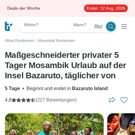
Deals der Woche
Endet:
12 Aug, 2026
Wohin?
Wann?
2
Afrika Rundreisen
Mosambik Rundreisen
〉
Maßgeschneiderter privater 5
Tager Mosambik Urlaub auf der
Insel Bazaruto, täglicher von
5 Tage
•
Beginnt und endet in
Bazaruto Island
4,8
(227 Bewertungen)