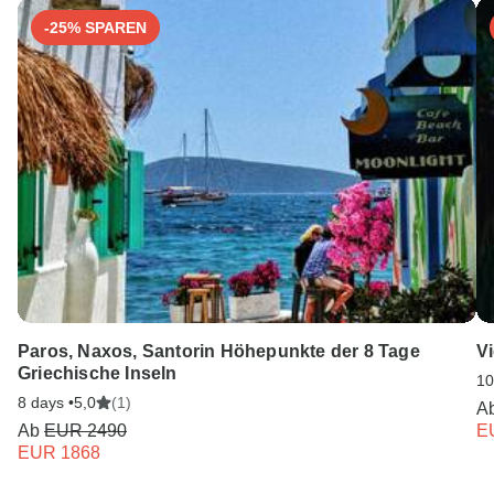
Unser Serviceteam ist 24 Stunden an 7 Tagen der Woche
-25% SPAREN
für Sie da.
Paros, Naxos, Santorin Höhepunkte der 8 Tage
V
Griechische Inseln
10
8 days •
5,0
(1)
A
Ab
EUR 2490
E
EUR 1868