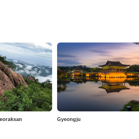
Seoraksan
Gyeongju