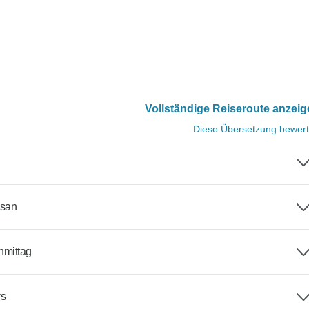
Vollständige Reiseroute anzei
Diese Übersetzung bewer
msan
hmittag
rs