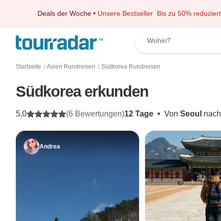
Deals der Woche
•
Unsere Bestseller
Bis zu 50% reduziert
Wohin?
Startseite
Asien Rundreisen
Südkorea Rundreisen
〉
〉
Südkorea erkunden
5,0
(6 Bewertungen)
12 Tage
•
Von
Seoul
nac
Andrea