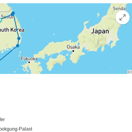
fer
gbokgung-Palast