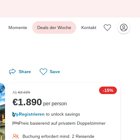
Momente
Deals der Woche
Kontakt
Share
Save
-15%
Ab
€2.225
€
1.890
per person
Registrieren
to unlock savings
Preis basierend auf privatem Doppelzimmer
Buchung erfordert mind. 2 Reisende