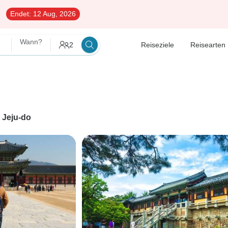
Endet:
12 Aug, 2026
Wann?
2
Reiseziele
Reisearten
h
Jeju-do