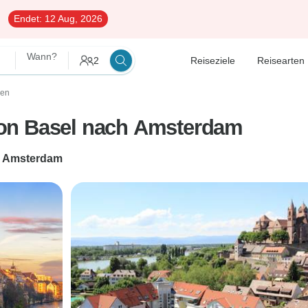
Endet:
12 Aug, 2026
Wann?
2
Reiseziele
Reisearten
sen
on Basel nach Amsterdam
h
Amsterdam