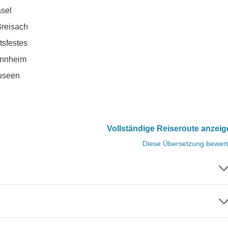
sel
Breisach
tsfestes
annheim
useen
Vollständige Reiseroute anzei
Diese Übersetzung bewer