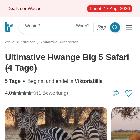
Deals der Woche
Endet:
12 Aug, 2026
Wohin?
Wann?
2
Afrika Rundreisen
Simbabwe Rundreisen
〉
Ultimative Hwange Big 5 Safari
(4 Tage)
5 Tage
•
Beginnt und endet in
Viktoriafälle
4,0
(1 Bewertung)