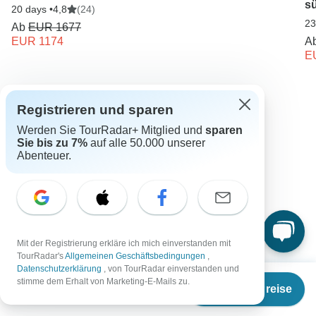
sü
20 days •
4,8
(24)
23
Ab
EUR 1677
EUR 1174
A
E
Simbabwe entdecken
Registrieren und sparen
Simbabwe Safari
Reiseveranstalter in Afrika
Werden Sie TourRadar+ Mitglied und
sparen
Sie bis zu 7%
auf alle 50.000 unserer
Hwange Rundreisen Rundreisen in Simbabwe
Abenteuer.
Simbabwe Rundreisen
Afrika Rundreisen
Safari
Familienreise
Natur & Tierwelt
Jeep Tour
Big Five Safari
Inkl. Reiseleitung
Mit der Registrierung erkläre ich mich einverstanden mit
TourRadar's
Allgemeinen Geschäftsbedingungen
,
Weihnachts- & Silvesterreise
Datenschutzerklärung
, von TourRadar einverstanden und
Ab
stimme dem Erhalt von Marketing-E-Mails zu.
Termine & Preise
€
800
per person