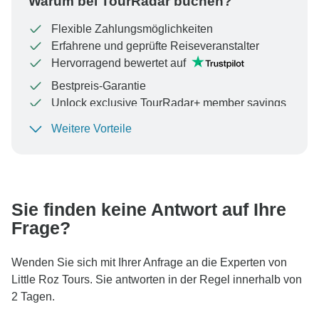
Warum bei TourRadar buchen?
Flexible Zahlungsmöglichkeiten
Erfahrene und geprüfte Reiseveranstalter
Hervorragend bewertet auf
Bestpreis-Garantie
Unlock exclusive TourRadar+ member savings
Weitere Vorteile
Um Ihre Zahlung zu schützen und sicherzustellen,
dass Ihre Buchung in Österreich bearbeitet wird,
überweisen Sie niemals Geld oder kommunizieren Sie
nicht außerhalb der TourRadar-Website oder -App.
Sie finden keine Antwort auf Ihre
Frage?
Wenden Sie sich mit Ihrer Anfrage an die Experten von
Little Roz Tours. Sie antworten in der Regel innerhalb von
2 Tagen.