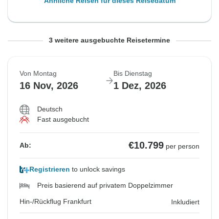
Ähnliche Reisen für dieses Reisedatum
Von Freitag
Von Samstag
Von Sonntag
Bis Samstag
Bis Sonntag
Bis Montag
3 weitere ausgebuchte Reisetermine
23 Okt, 2026
31 Okt, 2026
8 Nov, 2026
7 Nov, 2026
15 Nov, 2026
23 Nov, 2026
Von Montag
Bis Dienstag
Ausgebucht
Ausgebucht
Ausgebucht
16 Nov, 2026
1 Dez, 2026
€11.799
€10.999
€9.799
Ab:
Ab:
Ab:
per person
per person
per person
Deutsch
Fast ausgebucht
Hin-/Rückflug Frankfurt
Hin-/Rückflug Frankfurt
Hin-/Rückflug Frankfurt
Inkludiert
Inkludiert
Inkludiert
€10.799
Ab:
per person
Ähnliche Reisen für dieses Reisedatum
Ähnliche Reisen für dieses Reisedatum
Ähnliche Reisen für dieses Reisedatum
Registrieren
to unlock savings
Preis basierend auf privatem Doppelzimmer
Hin-/Rückflug Frankfurt
Inkludiert