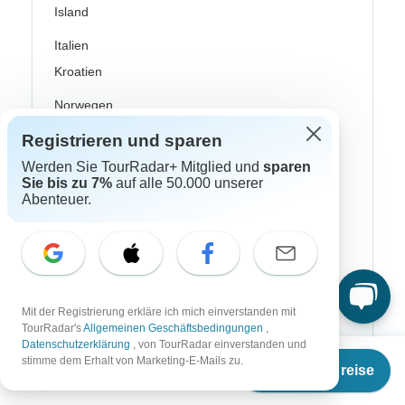
Island
Italien
Kroatien
Norwegen
Registrieren und sparen
Osteuropa
Werden Sie TourRadar+ Mitglied und
sparen
Portugal
Sie bis zu 7%
auf alle 50.000 unserer
Abenteuer.
Schottland
Schweden
Skandinavien
Spanien
Mit der Registrierung erkläre ich mich einverstanden mit
TourRadar's
Allgemeinen Geschäftsbedingungen
,
Türkei
Datenschutzerklärung
, von TourRadar einverstanden und
Ab
stimme dem Erhalt von Marketing-E-Mails zu.
Termine & Preise
Costa Rica
€
9.999
per person