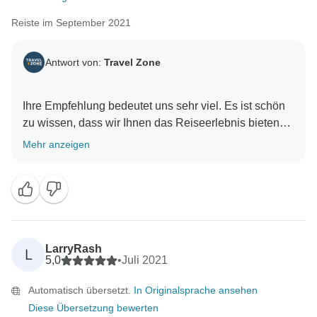
Reiste im September 2021
Antwort von:
Travel Zone
Ihre Empfehlung bedeutet uns sehr viel. Es ist schön
zu wissen, dass wir Ihnen das Reiseerlebnis bieten
konnten, das wir anstreben. Wir freuen uns darauf,
Mehr anzeigen
Ihnen noch viele Jahre lang unvergessliche
Erlebnisse bieten zu können. Dilimar für travel Zone
LarryRash
L
5,0
•
Juli 2021
Automatisch übersetzt.
In Originalsprache ansehen
Diese Übersetzung bewerten