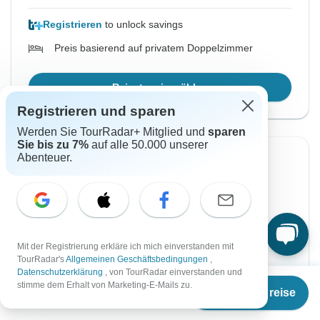
Registrieren
to unlock savings
Preis basierend auf privatem Doppelzimmer
Reisetermin wählen
Registrieren und sparen
Werden Sie TourRadar+ Mitglied und
sparen
Sie bis zu 7%
auf alle 50.000 unserer
Abenteuer.
Sofortige Bestätigung
-35%
Von Donnerstag
Bis Mittwoch
13 Aug, 2026
19 Aug, 2026
Englisch, Spanisch
Mit der Registrierung erkläre ich mich einverstanden mit
Garantierte Durchführung
TourRadar's
Allgemeinen Geschäftsbedingungen
,
Datenschutzerklärung
, von TourRadar einverstanden und
Ab
€2.230
stimme dem Erhalt von Marketing-E-Mails zu.
€1.883
€2.897
Ab:
per person
Termine & Preise
€
1.450
per person