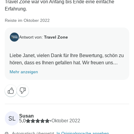
Travel Zone war von Anfang bis Ende eine einfache
Erfahrung.
Reiste im Oktober 2022
Antwort von:
Travel Zone
Liebe Janet, vielen Dank für Ihre Bewertung, schön zu
hören, dass es Ihnen gefallen hat. Wir freuen uns
darauf, Sie bald wiederzusehen und danken Ihnen
Mehr anzeigen
nochmals! Dilimar und das Travel Zone Team ???? ❤️
Susan
SL
5,0
•
Oktober 2022
Automatisch übersetzt.
In Originalsprache ansehen