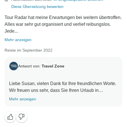
Diese Übersetzung bewerten
Tour Radar hat meine Erwartungen bei weitem übertroffen.
Alles war sehr gut organisiert und verlief reibungslos.
Jede...
Mehr anzeigen
Reiste im September 2022
Antwort von:
Travel Zone
Liebe Susan, vielen Dank für Ihre freundlichen Worte.
Wir freuen uns sehr, dass Sie Ihren Urlaub in
Griechenland genossen haben. Wir hoffen sehr, dass
Mehr anzeigen
wir Sie wiedersehen und Ihnen Ihren Traumurlaub
organisieren können. Dilimar und das Team von