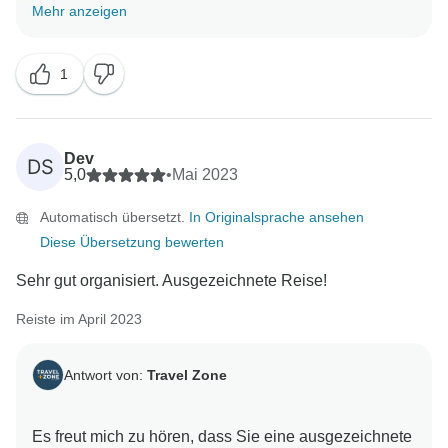
uns darauf, Sie wiederzusehen. Dilimar und das
Mehr anzeigen
1
Dev
DS
5,0
•
Mai 2023
Automatisch übersetzt.
In Originalsprache ansehen
Diese Übersetzung bewerten
Sehr gut organisiert. Ausgezeichnete Reise!
Reiste im April 2023
Antwort von:
Travel Zone
Es freut mich zu hören, dass Sie eine ausgezeichnete