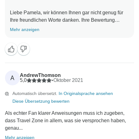
Liebe Pamela, wir können Ihnen gar nicht genug für
Ihre freundlichen Worte danken. Ihre Bewertung
bedeutet uns sehr viel und zeigt uns, dass wir auf dem
Mehr anzeigen
richtigen Weg sind!
Wir freuen uns darauf, Sie bald wiederzusehen und
danken Ihnen nochmals! Dilimar und das Travel Zone
AndrewThomson
A
5,0
•
Oktober 2021
Automatisch übersetzt.
In Originalsprache ansehen
Diese Übersetzung bewerten
Als echter Fan klarer Anweisungen muss ich zugeben,
dass Travel Zone in allem, was sie versprochen haben,
genau...
Mehr anzeigen