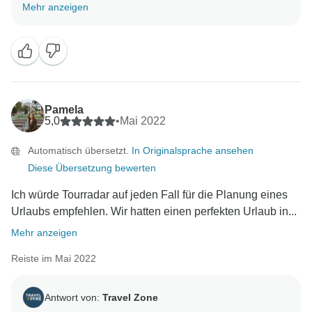
unseren Tag durch Ihre Erfahrung ungemein
Mehr anzeigen
verbessert. Wir freuen uns darauf, Sie bald wieder zu
sehen und danken Ihnen nochmals! Dilimar und das
Pamela
5,0
•
Mai 2022
Automatisch übersetzt.
In Originalsprache ansehen
Diese Übersetzung bewerten
Ich würde Tourradar auf jeden Fall für die Planung eines
Urlaubs empfehlen. Wir hatten einen perfekten Urlaub in...
Mehr anzeigen
Reiste im Mai 2022
Antwort von:
Travel Zone