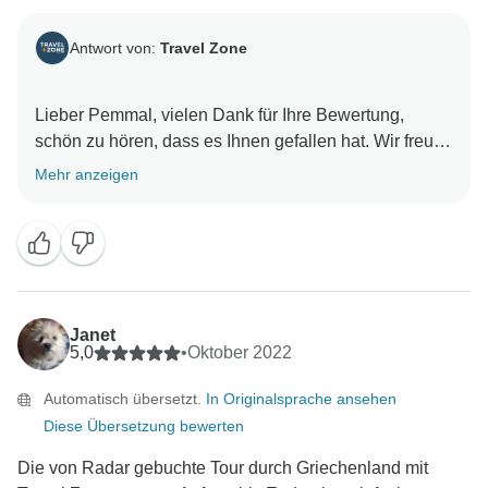
Antwort von:
Travel Zone
Lieber Pemmal, vielen Dank für Ihre Bewertung,
schön zu hören, dass es Ihnen gefallen hat. Wir freuen
uns darauf, Sie bald wiederzusehen und danken
Mehr anzeigen
Ihnen nochmals! Dilimar und das Team von Travel
Janet
5,0
•
Oktober 2022
Automatisch übersetzt.
In Originalsprache ansehen
Diese Übersetzung bewerten
Die von Radar gebuchte Tour durch Griechenland mit