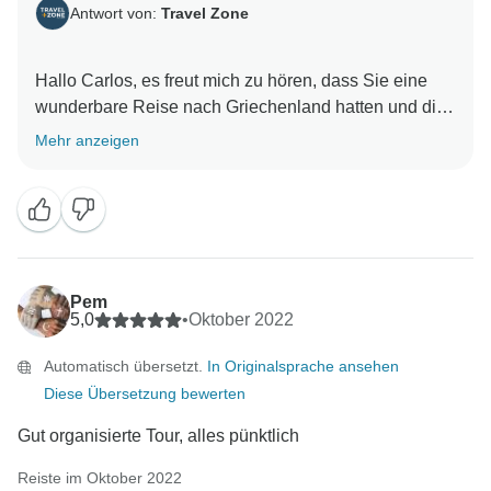
Antwort von:
Travel Zone
Hallo Carlos, es freut mich zu hören, dass Sie eine
wunderbare Reise nach Griechenland hatten und die
schönen Inseln Mykonos und Santorin sowie die
Mehr anzeigen
historischen und kulturellen Sehenswürdigkeiten in
Athen genossen haben. Ich hoffe, dass Sie viele
schöne Erinnerungen an Ihre Reise haben und dass
Sie mit der reichen Geschichte und Kultur
Griechenlands verbunden bleiben können. Dilimar für
Pem
5,0
•
Oktober 2022
Automatisch übersetzt.
In Originalsprache ansehen
Diese Übersetzung bewerten
Gut organisierte Tour, alles pünktlich
Reiste im Oktober 2022