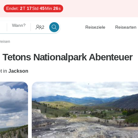
Endet:
2
T
17
Std
45
Min
25
s
Wann?
2
Reiseziele
Reisearten
reisen
 Tetons Nationalpark Abenteuer
t in
Jackson