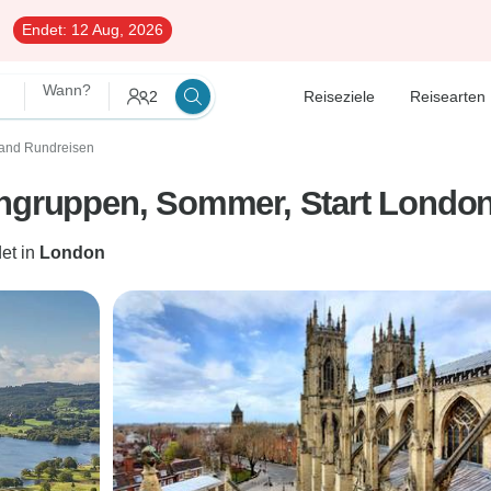
Endet:
12 Aug, 2026
Wann?
2
Reiseziele
Reisearten
land Rundreisen
ingruppen, Sommer, Start London
et in
London