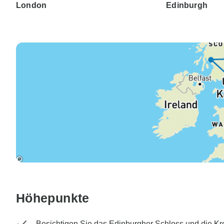
London
Edinburgh
Höhepunkte
Besichtigen Sie das Edinburgher Schloss und die K