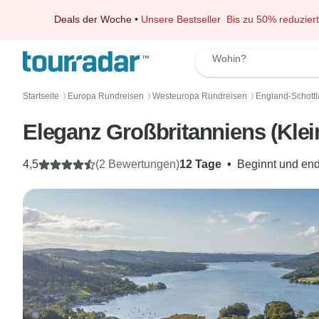
Deals der Woche
•
Unsere Bestseller
Bis zu 50% reduziert
Wohin?
Startseite
Europa Rundreisen
Westeuropa Rundreisen
England-Schott
〉
〉
〉
Eleganz Großbritanniens (Kle
4,5
(2 Bewertungen)
12 Tage
•
Beginnt und end