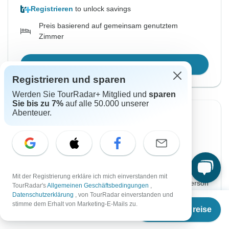
Registrieren
to unlock savings
Preis basierend auf gemeinsam genutztem
Zimmer
Reisetermin wählen
Registrieren und sparen
Werden Sie TourRadar+ Mitglied und
sparen
Sie bis zu 7%
auf alle 50.000 unserer
Abenteuer.
Von Mittwoch
Bis Sonntag
19 Aug, 2026
6 Sep, 2026
Ausgebucht
Mit der Registrierung erkläre ich mich einverstanden mit
€4.945
Ab:
per person
TourRadar's
Allgemeinen Geschäftsbedingungen
,
Datenschutzerklärung
, von TourRadar einverstanden und
Ab
€3.005
stimme dem Erhalt von Marketing-E-Mails zu.
Termine & Preise
€
2.254
per person