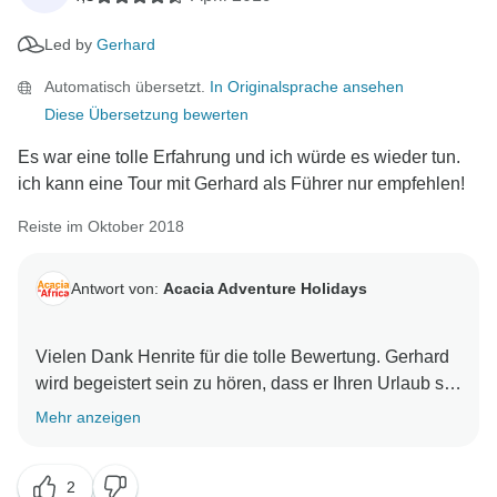
Led by
Gerhard
Automatisch übersetzt.
In Originalsprache ansehen
Diese Übersetzung bewerten
Es war eine tolle Erfahrung und ich würde es wieder tun.
ich kann eine Tour mit Gerhard als Führer nur empfehlen!
Reiste im Oktober 2018
Antwort von:
Acacia Adventure Holidays
Vielen Dank Henrite für die tolle Bewertung. Gerhard
wird begeistert sein zu hören, dass er Ihren Urlaub so
unvergesslich gemacht hat und wir werden diesen
Mehr anzeigen
sicher an ihn weitergeben. Wir freuen uns, Sie wieder
bei uns begrüßen zu dürfen. Mit freundlichen Grüßen,
2