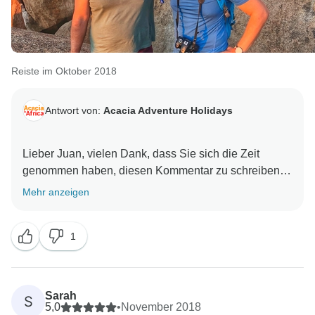
Reiste im Oktober 2018
Antwort von:
Acacia Adventure Holidays
Lieber Juan, vielen Dank, dass Sie sich die Zeit
genommen haben, diesen Kommentar zu schreiben.
Wir werden Ihre Ergänzungen sicher an Pete und
Mehr anzeigen
Francis weitergeben. Mit freundlichen Grüßen, The
1
Sarah
S
5,0
•
November 2018