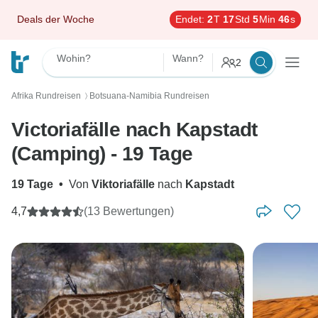
Deals der Woche
Endet:
2
T
17
Std
5
Min
44
s
Wohin?
Wann?
2
Afrika Rundreisen
Botsuana-Namibia Rundreisen
〉
Victoriafälle nach Kapstadt
(Camping) - 19 Tage
19 Tage
•
Von
Viktoriafälle
nach
Kapstadt
4,7
(13 Bewertungen)