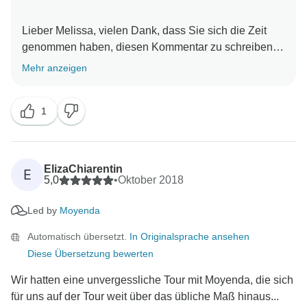
Lieber Melissa, vielen Dank, dass Sie sich die Zeit
genommen haben, diesen Kommentar zu schreiben.
Wir werden sicher sein, Ihre Ergänzungen an Jack
Mehr anzeigen
weiterzugeben. Mit freundlichen Grüßen, The Acacia
1
ElizaChiarentin
E
5,0
•
Oktober 2018
Led by
Moyenda
Automatisch übersetzt.
In Originalsprache ansehen
Diese Übersetzung bewerten
Wir hatten eine unvergessliche Tour mit Moyenda, die sich
für uns auf der Tour weit über das übliche Maß hinaus...