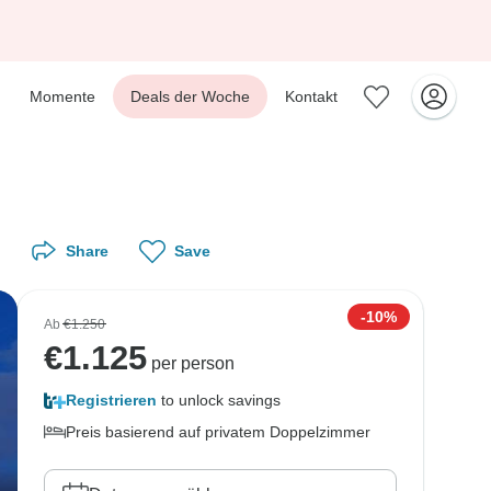
Momente
Deals der Woche
Kontakt
Share
Save
-10%
Ab
€1.250
€
1.125
per person
Registrieren
to unlock savings
Preis basierend auf privatem Doppelzimmer