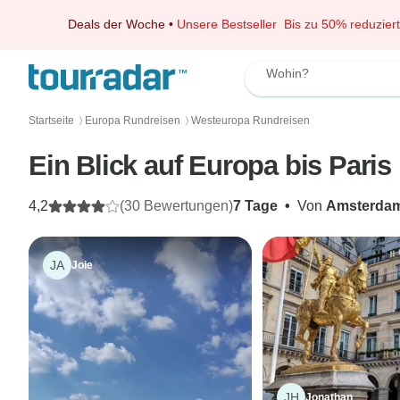
Deals der Woche
•
Unsere Bestseller
Bis zu 50% reduziert
Wohin?
Startseite
Europa Rundreisen
Westeuropa Rundreisen
〉
〉
Ein Blick auf Europa bis Paris
4,2
(30 Bewertungen)
7 Tage
•
Von
Amsterda
JA
Joie
JH
Jonathan