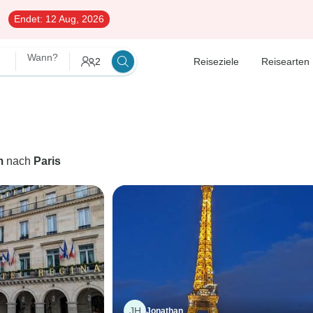
Endet:
12 Aug, 2026
Wann?
2
Reiseziele
Reisearten
m
nach
Paris
JH
Jonathan