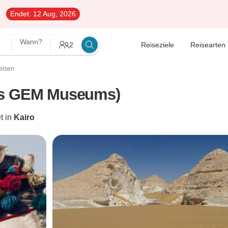
Endet:
12 Aug, 2026
Wann?
2
Reiseziele
Reisearten
eisen
des GEM Museums)
t in
Kairo