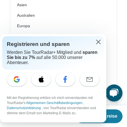
Asien
Australien
Europa
Südamerika
Registrieren und sparen
Ägypten
Werden Sie TourRadar+ Mitglied und
sparen
Sie bis zu 7%
auf alle 50.000 unserer
Marokko
Abenteuer.
Namibia
Südafrika
China
Mit der Registrierung erkläre ich mich einverstanden mit
Indien
TourRadar's
Allgemeinen Geschäftsbedingungen
,
Datenschutzerklärung
, von TourRadar einverstanden und
Israel
Ab
stimme dem Erhalt von Marketing-E-Mails zu.
Termine & Preise
€
3.279
Japan
per person