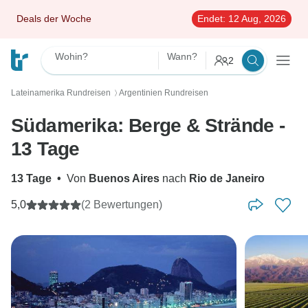
Deals der Woche
Endet:
12 Aug, 2026
Wohin?
Wann?
2
Lateinamerika Rundreisen
Argentinien Rundreisen
〉
Südamerika: Berge & Strände -
13 Tage
13 Tage
•
Von
Buenos Aires
nach
Rio de Janeiro
5,0
(2 Bewertungen)