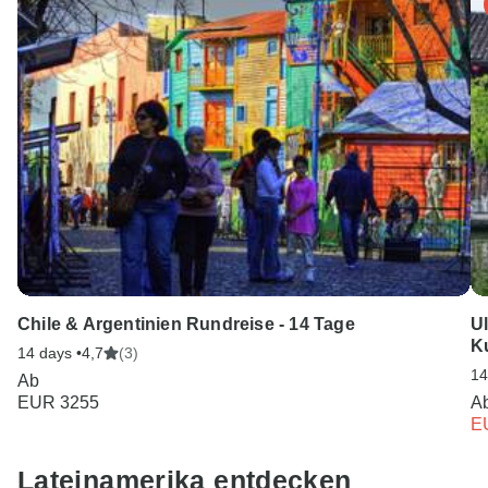
für Sie da.
Chile & Argentinien Rundreise - 14 Tage
Ul
K
14 days •
4,7
(3)
14
Ab
EUR 3255
A
E
Lateinamerika entdecken