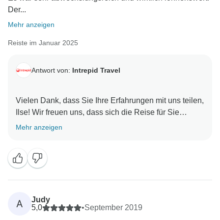
Der...
Mehr anzeigen
Reiste im Januar 2025
Antwort von:
Intrepid Travel
Vielen Dank, dass Sie Ihre Erfahrungen mit uns teilen,
Ilse! Wir freuen uns, dass sich die Reise für Sie
gelohnt hat und schätzen die Bemühungen Ihres
Mehr anzeigen
Reiseleiters, Sie auf dem Laufenden zu halten,
insbesondere während der TET-Ferienzeit. Wir freuen
uns auch sehr über Ihre Vorschläge zur Anpassung
des Zeitplans und werden sie berücksichtigen. Vielen
Dank, dass Sie mit uns gereist sind, und wir hoffen,
Sie bald bei einem weiteren Abenteuer begrüßen zu
Judy
A
5,0
•
September 2019