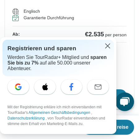
Englisch
Garantierte Durchführung
€2.535
Ab:
per person
Registrieren und sparen
Registrieren
to unlock savings
Werden Sie TourRadar+ Mitglied und
sparen
Preis basierend auf gemeinsam genutztem
Sie bis zu 7%
auf alle 50.000 unserer
Zimmer
Abenteuer.
Platz für 48 Std reservieren
Reisetermin wählen
Mit der Registrierung erkläre ich mich einverstanden mit
TourRadar's
Allgemeinen Geschäftsbedingungen
,
Datenschutzerklärung
, von TourRadar einverstanden und
Ab
stimme dem Erhalt von Marketing-E-Mails zu.
Termine & Preise
€
2.350
Sofortige Bestätigung
per person