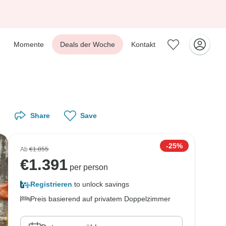
Momente
Deals der Woche
Kontakt
Share
Save
-25%
Ab
€1.855
€
1.391
per person
Registrieren
to unlock savings
Preis basierend auf privatem Doppelzimmer