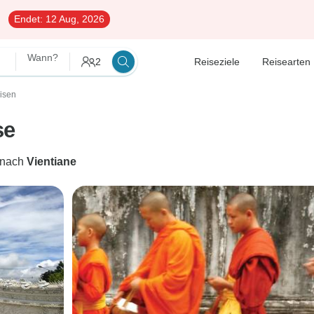
Endet:
12 Aug, 2026
Wann?
2
Reiseziele
Reisearten
isen
se
nach
Vientiane