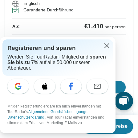
Englisch
Garantierte Durchführung
€1.410
Ab:
per person
Registrieren
to unlock savings
Registrieren und sparen
Preis basierend auf gemeinsam genutztem
Werden Sie TourRadar+ Mitglied und
sparen
Zimmer
Sie bis zu 7%
auf alle 50.000 unserer
Abenteuer.
Platz für 48 Std reservieren
Reisetermin wählen
Mit der Registrierung erkläre ich mich einverstanden mit
TourRadar's
Allgemeinen Geschäftsbedingungen
,
Datenschutzerklärung
, von TourRadar einverstanden und
Sofortige Bestätigung
Ab
stimme dem Erhalt von Marketing-E-Mails zu.
Termine & Preise
€
1.410
per person
Von Samstag
Bis Mittwoch