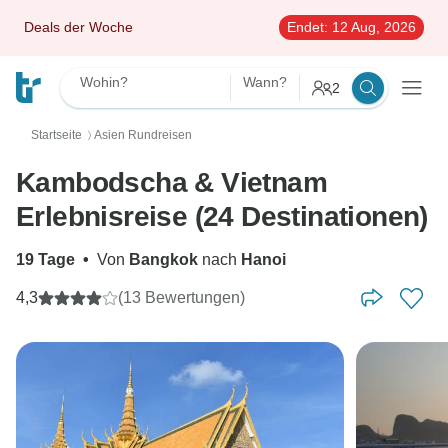
Deals der Woche
Endet:
12 Aug, 2026
Wohin?
Wann?
2
Startseite
Asien Rundreisen
〉
Kambodscha & Vietnam
Erlebnisreise (24 Destinationen)
19 Tage
•
Von
Bangkok
nach
Hanoi
4,3
(13 Bewertungen)