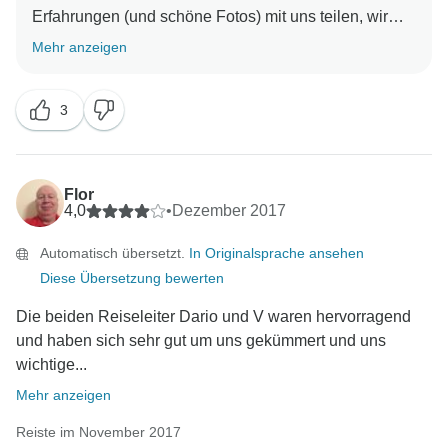
Erfahrungen (und schöne Fotos) mit uns teilen, wir
freuen uns zu hören, dass Sie eine so tolle Erfahrung
Mehr anzeigen
in Vietnam und Kambodscha gemacht haben. Wir
hoffen, Sie bald wieder auf einer weiteren Reise mit
3
uns zu sehen... wo zum nächsten? Mit freundlichen
Flor
4,0
•
Dezember 2017
Automatisch übersetzt.
In Originalsprache ansehen
Diese Übersetzung bewerten
Die beiden Reiseleiter Dario und V waren hervorragend
und haben sich sehr gut um uns gekümmert und uns
wichtige...
Mehr anzeigen
Reiste im November 2017