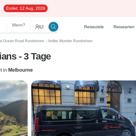
Endet:
12 Aug, 2026
Wann?
2
Reiseziele
Reisearten
at Ocean Road Rundreisen
Antike Wunder Rundreisen
〉
ans - 3 Tage
t in
Melbourne