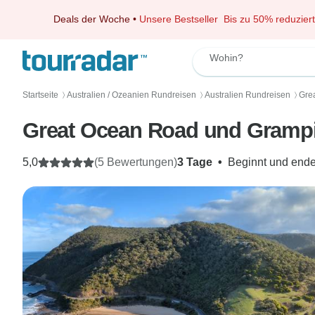
Deals der Woche
•
Unsere Bestseller
Bis zu 50% reduziert
Wohin?
Startseite
Australien / Ozeanien Rundreisen
Australien Rundreisen
Gre
〉
〉
〉
Great Ocean Road und Grampi
5,0
(5 Bewertungen)
3 Tage
•
Beginnt und ende