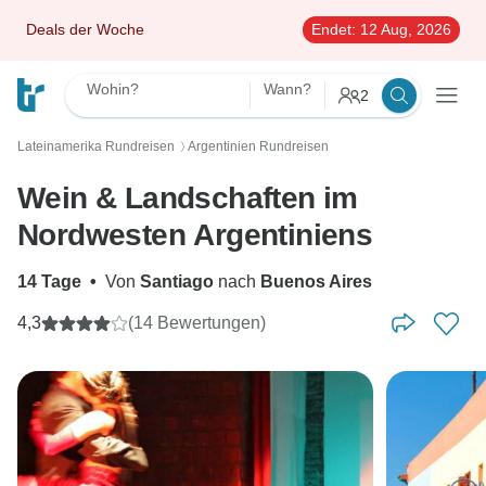
Deals der Woche
Endet:
12 Aug, 2026
Wohin?
Wann?
2
Lateinamerika Rundreisen
Argentinien Rundreisen
〉
Wein & Landschaften im
Nordwesten Argentiniens
14 Tage
•
Von
Santiago
nach
Buenos Aires
4,3
(14 Bewertungen)