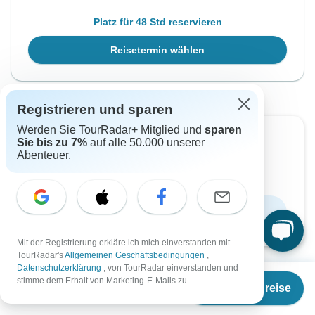
Platz für 48 Std reservieren
Reisetermin wählen
Registrieren und sparen
Werden Sie TourRadar+ Mitglied und
sparen
Lieber später in Ruhe lesen?
Sie bis zu 7%
auf alle 50.000 unserer
Abenteuer.
Laden Sie das Prospekt als PDF herunter und
starten Sie mit der Reiseplanung.
Broschüre herunterladen
Mit der Registrierung erkläre ich mich einverstanden mit
TourRadar's
Allgemeinen Geschäftsbedingungen
,
Datenschutzerklärung
, von TourRadar einverstanden und
Ab
stimme dem Erhalt von Marketing-E-Mails zu.
Termine & Preise
€
4.724
per person
Warum bei TourRadar buchen?