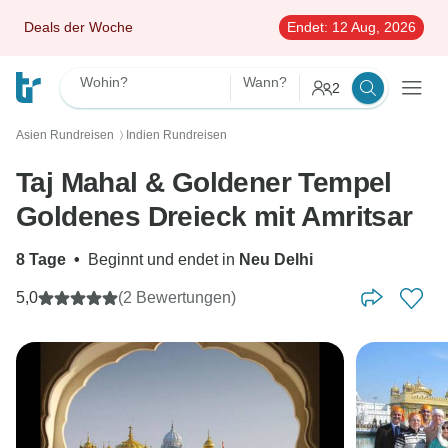
Deals der Woche
Endet:
12 Aug, 2026
Wohin?
Wann?
2
Asien Rundreisen
Indien Rundreisen
〉
Taj Mahal & Goldener Tempel
Goldenes Dreieck mit Amritsar
8 Tage
•
Beginnt und endet in
Neu Delhi
5,0
(2 Bewertungen)