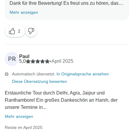
Dank für Ihre Bewertung! Es freut uns zu hören, dass
Sie und Ihre Freunde eine tolle Zeit auf dieser Tour
Mehr anzeigen
hatten. Wir hoffen, Sie bald wieder in Indien begrüßen
zu dürfen!
2
Paul
PR
5,0
•
April 2025
Automatisch übersetzt.
In Originalsprache ansehen
Diese Übersetzung bewerten
Erstaunliche Tour durch Delhi, Agra, Jaipur und
Ranthambore! Ein großes Dankeschön an Harsh, der
unsere Termine in...
Mehr anzeigen
Reiste im April 2025