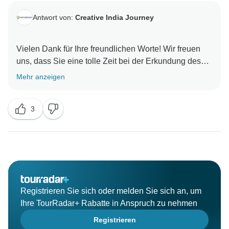
Antwort von:
Creative India Journey
Vielen Dank für Ihre freundlichen Worte! Wir freuen
uns, dass Sie eine tolle Zeit bei der Erkundung des
Goldenen Dreiecks und von Ranthambore hatten. Es
Mehr anzeigen
war uns ein Vergnügen, Ihre Wünsche zu erfüllen - wir
3
Registrieren Sie sich oder melden Sie sich an, um
Ihre TourRadar+ Rabatte in Anspruch zu nehmen
Registrieren