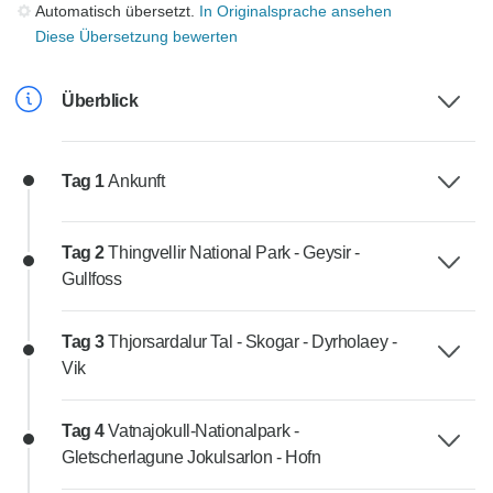
Automatisch übersetzt.
In Originalsprache ansehen
Diese Übersetzung bewerten
Überblick
Tag 1
Ankunft
Tag 2
Thingvellir National Park - Geysir -
Gullfoss
Tag 3
Thjorsardalur Tal - Skogar - Dyrholaey -
Vik
Tag 4
Vatnajokull-Nationalpark -
Gletscherlagune Jokulsarlon - Hofn