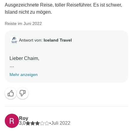
Ausgezeichnete Reise, toller Reiseführer. Es ist schwer,
Island nicht zu mögen.
Reiste im Juni 2022
Antwort von:
Iceland Travel
Lieber Chaim,
Vielen Dank für Ihre Bewertung unserer Island
Mehr anzeigen
Komplettreise!
Wir hoffen, Sie eines Tages wieder begrüßen zu
dürfen!
Mit freundlichen Grüßen aus Reykjavík,
Roy
3,0
•
Juli 2022