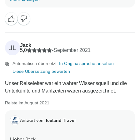
freuen uns sehr zu hören, wie zufrieden Sie mit
unserer Tour waren.
Wir hoffen, Sie wieder bei uns begrüßen zu dürfen
(und hoffen, dass das Wetter dann besser ist :))
Jack
JL
Mit freundlichen Grüßen
5,0
•
September 2021
Automatisch übersetzt.
In Originalsprache ansehen
Diese Übersetzung bewerten
Unser Reiseleiter war ein wahrer Wissensquell und die
Unterkünfte und Mahlzeiten waren ausgezeichnet.
Reiste im August 2021
Antwort von:
Iceland Travel
Lieber Jack