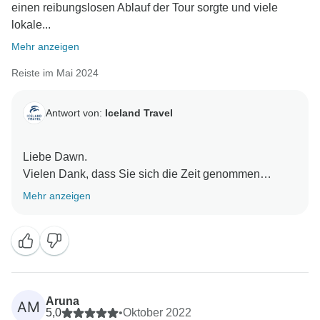
einen reibungslosen Ablauf der Tour sorgte und viele
lokale...
Mehr anzeigen
Reiste im Mai 2024
Antwort von:
Iceland Travel
Liebe Dawn.
Vielen Dank, dass Sie sich die Zeit genommen
haben, Ihre Tour zu bewerten. Wir freuen uns, dass
Mehr anzeigen
Sie die Tour genossen haben. Wir sind stolz auf
unsere lokalen Reiseleiter und Fahrer und wählen für
jede Reisegruppe die besten aus.
Mit freundlichen Grüßen, Iceland Travel
Aruna
AM
5,0
•
Oktober 2022