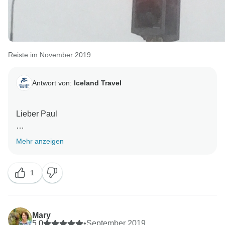
Reiste im November 2019
Antwort von:
Iceland Travel
Lieber Paul
Vielen Dank für Ihr Feedback:) Schöne Fotos, die Sie
Mehr anzeigen
während Ihrer Reise aufgenommen haben, vielen
Dank, dass Sie sie mit uns teilen.
1
Mit freundlichen Grüßen,
Mary
5,0
•
September 2019