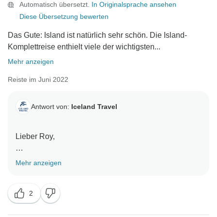
Automatisch übersetzt.
In Originalsprache ansehen
Diese Übersetzung bewerten
Das Gute: Island ist natürlich sehr schön. Die Island-
Komplettreise enthielt viele der wichtigsten...
Mehr anzeigen
Reiste im Juni 2022
Antwort von:
Iceland Travel
Lieber Roy,
vielen Dank für Ihr konstruktives Feedback zu unserer
Mehr anzeigen
Island-Komplettreise. Es ist immer sehr hilfreich,
detaillierte Bewertungen wie Ihre zu erhalten, um
2
unseren Service zu verbessern.