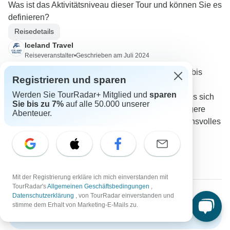
Was ist das Aktivitätsniveau dieser Tour und können Sie es
definieren?
Reisedetails
Iceland Travel
Reiseveranstalter
•
Geschrieben am Juli 2024
Das Aktivitätsniveau der Tour reicht von leicht bis
Registrieren und sparen
anstrengend und hängt in erster Linie von den
Werden Sie TourRadar+ Mitglied und
sparen
jeweiligen Aktivitäten ab. Bei "leicht" handelt es sich
Sie bis zu 7%
auf alle 50.000 unserer
um leichte Wanderungen, bei "mäßig" um längere
Abenteuer.
Aktivitäten und bei "anstrengend" um anspruchsvolles
Terrain oder lange Strecken.
0
Mit der Registrierung erkläre ich mich einverstanden mit
TourRadar's
Allgemeinen Geschäftsbedingungen
,
Datenschutzerklärung
, von TourRadar einverstanden und
stimme dem Erhalt von Marketing-E-Mails zu.
Mehr FAQ anzeigen