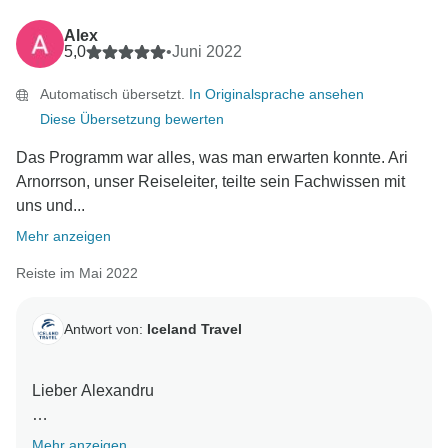
Es freut uns zu hören, dass Sie mit den Hotels und der
gesamten Reiseroute zufrieden waren. Wir werden
Alex
uns Ihre Punkte bezüglich der Komfortstopps, der
5,0
•
Juni 2022
Essenszeiten und der Busgröße genauer ansehen.
Automatisch übersetzt.
In Originalsprache ansehen
Diese Übersetzung bewerten
Nochmals vielen Dank für Ihre Bewertung, und wir
hoffen, Sie eines Tages wieder in Island begrüßen zu
Das Programm war alles, was man erwarten konnte. Ari
dürfen!
Arnorrson, unser Reiseleiter, teilte sein Fachwissen mit
uns und...
Mit freundlichen Grüßen
Mehr anzeigen
Reiste im Mai 2022
Antwort von:
Iceland Travel
Lieber Alexandru
vielen Dank für Ihre fantastische Bewertung. Wir
Mehr anzeigen