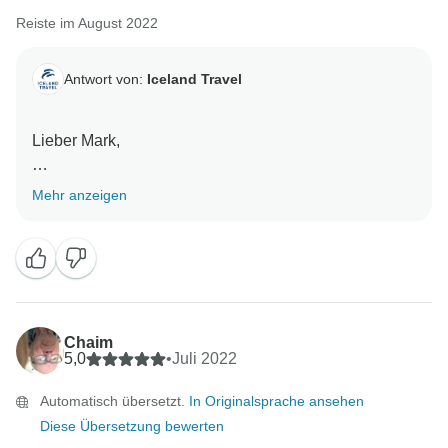
Reiste im August 2022
Antwort von:
Iceland Travel
Lieber Mark,
vielen Dank für Ihre tolle Bewertung, wir wissen das
Mehr anzeigen
wirklich zu schätzen!
Ich wünsche Ihnen einen schönen Tag,
Chaim
5,0
•
Juli 2022
Automatisch übersetzt.
In Originalsprache ansehen
Diese Übersetzung bewerten