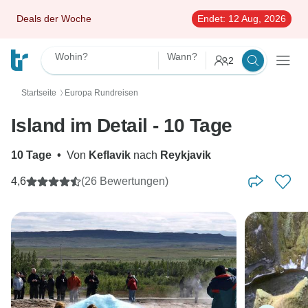
Deals der Woche
Endet:
12 Aug, 2026
Wohin?
Wann?
2
Startseite
Europa Rundreisen
〉
Island im Detail - 10 Tage
10 Tage
•
Von
Keflavik
nach
Reykjavik
4,6
(26 Bewertungen)