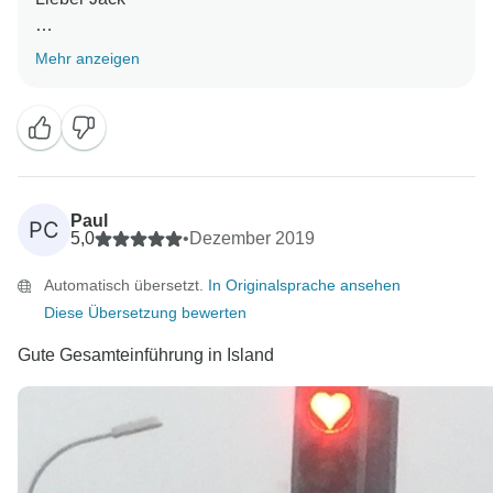
vielen Dank für Ihre Bewertung, wir wissen das sehr
Mehr anzeigen
zu schätzen!
Mit freundlichen Grüßen aus Reykjavík
Paul
PC
5,0
•
Dezember 2019
Automatisch übersetzt.
In Originalsprache ansehen
Diese Übersetzung bewerten
Gute Gesamteinführung in Island