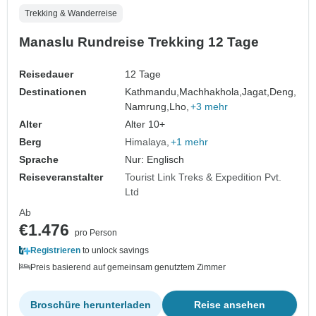
Trekking & Wanderreise
Manaslu Rundreise Trekking 12 Tage
Reisedauer
12 Tage
Destinationen
Kathmandu,
Machhakhola,
Jagat,
Deng,
Namrung,
Lho,
+3 mehr
Alter
Alter 10+
Berg
Himalaya
+1 mehr
Sprache
Nur: Englisch
Reiseveranstalter
Tourist Link Treks & Expedition Pvt.
Ltd
Ab
€1.476
pro Person
Registrieren
to unlock savings
Preis basierend auf gemeinsam genutztem Zimmer
Broschüre herunterladen
Reise ansehen