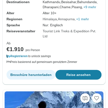
Destinationen
Kathmandu,
Besisahar,
Bahundanda,
Dharapani,
Chame,
Pisang,
+9 mehr
Alter
Alter 10+
Regionen
Himalaya
Annapurna
+1 mehr
Sprache
Nur: Englisch
Reiseveranstalter
Tourist Link Treks & Expedition Pvt.
Ltd
Ab
€1.910
pro Person
Registrieren
to unlock savings
Preis basierend auf gemeinsam genutztem Zimmer
Broschüre herunterladen
Reise ansehen