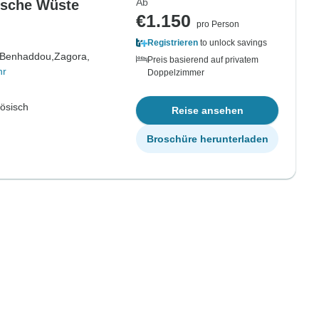
Ab
ische Wüste
€1.150
pro Person
Registrieren
to unlock savings
 Benhaddou,
Zagora,
Preis basierend auf privatem
hr
Doppelzimmer
zösisch
Reise ansehen
Broschüre herunterladen