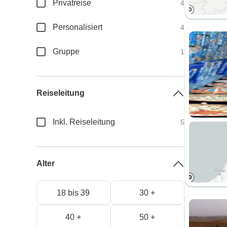
Privatreise
4
Personalisiert
4
Gruppe
1
Reiseleitung
Inkl. Reiseleitung
5
Alter
18 bis 39
30 +
40 +
50 +