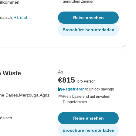
genutztem Zimmer
willkommen
ösisch,
+1 mehr
Reise ansehen
Broschüre herunterladen
Ab
n Wüste
€815
pro Person
Registrieren
to unlock savings
ne Dades,
Merzouga,
Agdz
Preis basierend auf privatem
Doppelzimmer
zösisch
Reise ansehen
Broschüre herunterladen