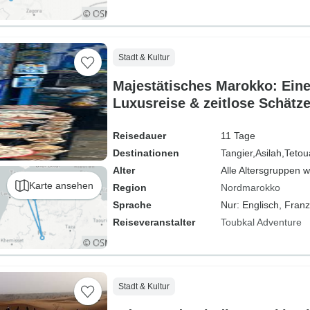
Stadt & Kultur
Majestätisches Marokko: Eine
Luxusreise & zeitlose Schätz
Reisedauer
11 Tage
Destinationen
Tangier,
Asilah,
Tetou
Alter
Alle Altersgruppen 
Karte ansehen
Region
Nordmarokko
Sprache
Nur: Englisch, Fran
Reiseveranstalter
Toubkal Adventure
Stadt & Kultur