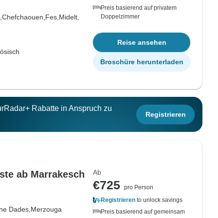
Preis basierend auf privatem
,
Chefchaouen,
Fes,
Midelt,
Doppelzimmer
Reise ansehen
zösisch
Broschüre herunterladen
ourRadar+ Rabatte in Anspruch zu
Registrieren
Ab
ste ab Marrakesch
€725
pro Person
Registrieren
to unlock savings
ne Dades,
Merzouga
Preis basierend auf gemeinsam