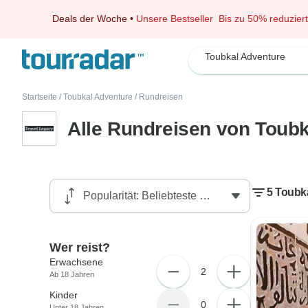
Deals der Woche
•
Unsere Bestseller
Bis zu 50% reduziert
Toubkal Adventure
Startseite
/
Toubkal Adventure
/
Rundreisen
Alle Rundreisen von Toub
5 Toubk
Wer reist?
Erwachsene
2
Ab 18 Jahren
Kinder
0
Unter 18 Jahren