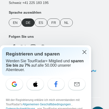
Schweiz +41 225 183 195
Sprache auswählen
EN
DE
ES
FR
NL
Folgen Sie uns
Registrieren und sparen
Werden Sie TourRadar+ Mitglied und
sparen
Zahlungsmethoden
Sie bis zu 7%
auf alle 50.000 unserer
Abenteuer.
Unsere App herunterladen
Mit der Registrierung erkläre ich mich einverstanden mit
TourRadar's
Allgemeinen Geschäftsbedingungen
,
Copyright © TourRadar. Alle Rechte vorbehalten.
Datenschutzerklärung
, von TourRadar einverstanden und