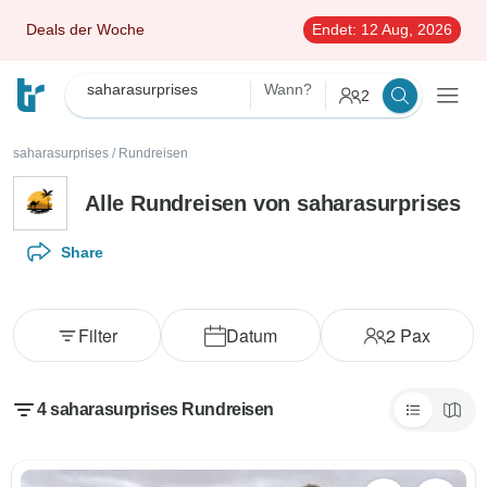
Deals der Woche
Endet:
12 Aug, 2026
saharasurprises
Wann?
2
saharasurprises
/
Rundreisen
Alle Rundreisen von saharasurprises
Share
Filter
Datum
2
Pax
4 saharasurprises Rundreisen