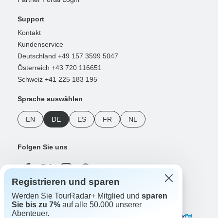
Support
Kontakt
Kundenservice
Deutschland +49 157 3599 5047
Österreich +43 720 116651
Schweiz +41 225 183 195
Sprache auswählen
EN
DE
ES
FR
NL
Folgen Sie uns
Registrieren und sparen
Werden Sie TourRadar+ Mitglied und
sparen
Zahlungsmethoden
Sie bis zu 7%
auf alle 50.000 unserer
Abenteuer.