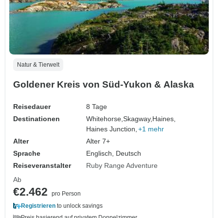
Natur & Tierwelt
Goldener Kreis von Süd-Yukon & Alaska
Reisedauer
8 Tage
Destinationen
Whitehorse,
Skagway,
Haines,
Haines Junction,
+1 mehr
Alter
Alter 7+
Sprache
Englisch, Deutsch
Reiseveranstalter
Ruby Range Adventure
Ab
€2.462
pro Person
Registrieren
to unlock savings
Preis basierend auf privatem Doppelzimmer