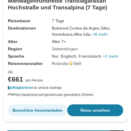
Mietwagenrundreise Transfagarasan
Hochstraße und Transalpina (7 Tage)
Reisedauer
7 Tage
Destinationen
Bukarest,
Curtea de Arges,
Sibiu,
Hunedoara,
Alba Iulia,
+8 mehr
Alter
Alter 7+
Region
Siebenbürgen
Sprache
Nur: Englisch, Französisch,
+1 mehr
Reiseveranstalter
Rolandia
Ab
€661
pro Person
Registrieren
to unlock savings
Preis basierend auf gemeinsam genutztem Zimmer
Broschüre herunterladen
Reise ansehen