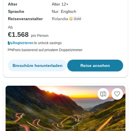
Alter
Alter 12+
Sprache
Nur: Englisch
Reiseveranstalter
Rolandia
Ab
€1.568
pro Person
Registrieren
to unlock savings
Preis basierend auf privatem Doppelzimmer
Broschüre herunterladen
Reise ansehen