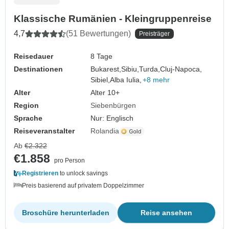
Klassische Rumänien - Kleingruppenreise
4,7
(51 Bewertungen)
Preisträger
Reisedauer
8 Tage
Destinationen
Bukarest,
Sibiu,
Turda,
Cluj-Napoca,
Sibiel,
Alba Iulia,
+8 mehr
Alter
Alter 10+
Region
Siebenbürgen
Sprache
Nur: Englisch
Reiseveranstalter
Rolandia
Ab
€2.322
€1.858
pro Person
Registrieren
to unlock savings
Preis basierend auf privatem Doppelzimmer
Broschüre herunterladen
Reise ansehen