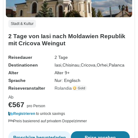
Stadt & Kultur
2 Tage von Iasi nach Moldawien Republik
mit Cricova Weingut
Reisedauer
2 Tage
Destinationen
Iasi,
Chisinau,
Cricova,
Orhei,
Palanca
Alter
Alter 9+
Sprache
Nur: Englisch
Reiseveranstalter
Rolandia
Ab
€567
pro Person
Registrieren
to unlock savings
Preis basierend auf privatem Doppelzimmer
Broschüre herunterladen
Reise ansehen