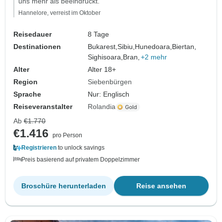
uns mehr als beeindruckt."
Hannelore, verreist im Oktober
Reisedauer
8 Tage
Destinationen
Bukarest,
Sibiu,
Hunedoara,
Biertan,
Sighisoara,
Bran,
+2 mehr
Alter
Alter 18+
Region
Siebenbürgen
Sprache
Nur: Englisch
Reiseveranstalter
Rolandia
Ab
€1.770
€1.416
pro Person
Registrieren
to unlock savings
Preis basierend auf privatem Doppelzimmer
Broschüre herunterladen
Reise ansehen