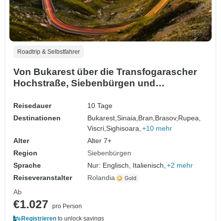
Roadtrip & Selbstfahrer
Von Bukarest über die Transfogarascher
Hochstraße, Siebenbürgen und
Maramures - 10 Tage (Selbstfahrer Reise)
Reisedauer
10 Tage
Destinationen
Bukarest,
Sinaia,
Bran,
Brasov,
Rupea,
Viscri,
Sighisoara,
+10 mehr
Alter
Alter 7+
Region
Siebenbürgen
Sprache
Nur: Englisch, Italienisch,
+2 mehr
Reiseveranstalter
Rolandia
Ab
€1.027
pro Person
Registrieren
to unlock savings