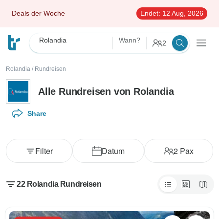
Deals der Woche
Endet:
12 Aug, 2026
Rolandia
Wann?
2
Rolandia
/
Rundreisen
Alle Rundreisen von Rolandia
Share
Filter
Datum
2
Pax
22 Rolandia Rundreisen