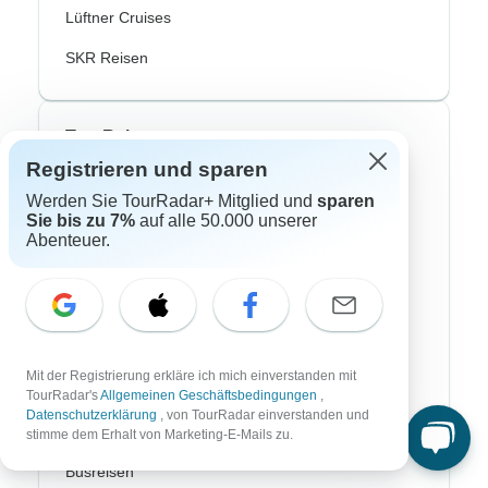
Lüftner Cruises
SKR Reisen
Top Reisearten
Registrieren und sparen
Abenteuerreisen
Werden Sie TourRadar+ Mitglied und
sparen
Sie bis zu 7%
auf alle 50.000 unserer
Afrika Safari
Abenteuer.
Fahrradreisen
Flusskreuzfahrten
Polarlichter Reisen
Mit der Registrierung erkläre ich mich einverstanden mit
Trekking Reisen
TourRadar's
Allgemeinen Geschäftsbedingungen
,
Datenschutzerklärung
, von TourRadar einverstanden und
Kulturreisen
stimme dem Erhalt von Marketing-E-Mails zu.
Busreisen