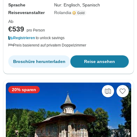
Sprache
Nur: Englisch, Spanisch
Reiseveranstalter
Rolandia
Ab
€539
pro Person
Registrieren
to unlock savings
Preis basierend auf privatem Doppelzimmer
Broschüre herunterladen
Reise ansehen
20% sparen