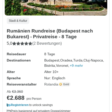
Stadt & Kultur
Rumänien Rundreise (Budapest nach
Bukarest) - Privatreise - 8 Tage
5,0
(2 Bewertungen)
Reisedauer
8 Tage
Destinationen
Budapest,
Oradea,
Turda,
Cluj-Napoca,
Bistrita,
Voronet,
+9 mehr
Alter
Alter 10+
Sprache
Nur: Englisch
Reiseveranstalter
Rolandia
Ab
€3.360
€2.688
pro Person
Registrieren
to unlock savings
Preis basierend auf privatem Doppelzimmer