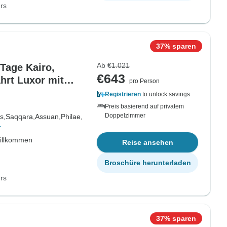
rs
37% sparen
Ab
€1.021
Tage Kairo,
€643
hrt Luxor mit
pro Person
Registrieren
to unlock savings
Preis basierend auf privatem
Doppelzimmer
s,
Saqqara,
Assuan,
Philae,
r
willkommen
Reise ansehen
Broschüre herunterladen
rs
37% sparen