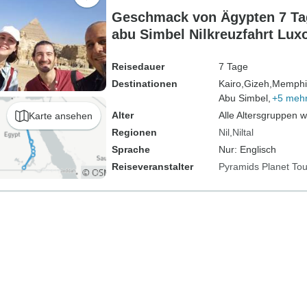
Geschmack von Ägypten 7 Ta
abu Simbel Nilkreuzfahrt Lu
hin & zurück
Reisedauer
7 Tage
Destinationen
Kairo,
Gizeh,
Memphi
Abu Simbel,
+5 meh
Alter
Alle Altersgruppen 
Karte ansehen
Regionen
Nil
Niltal
Sprache
Nur: Englisch
Reiseveranstalter
Pyramids Planet Tou