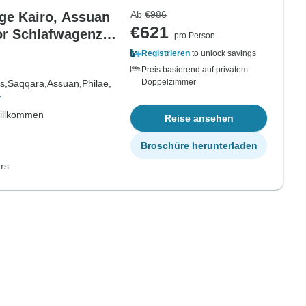
Ab
€986
ge Kairo, Assuan
€621
xor Schlafwagenzug
pro Person
Registrieren
to unlock savings
Preis basierend auf privatem
Doppelzimmer
s,
Saqqara,
Assuan,
Philae,
r
willkommen
Reise ansehen
Broschüre herunterladen
rs