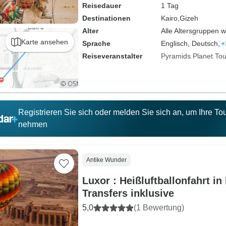
Reisedauer
1 Tag
Destinationen
Kairo,
Gizeh
Alter
Alle Altersgruppen 
Karte ansehen
Sprache
Englisch, Deutsch,
+
Reiseveranstalter
Pyramids Planet Tou
Registrieren Sie sich oder melden Sie sich an, um Ihre T
nehmen
Antike Wunder
Luxor : Heißluftballonfahrt i
Transfers inklusive
5,0
(1 Bewertung)