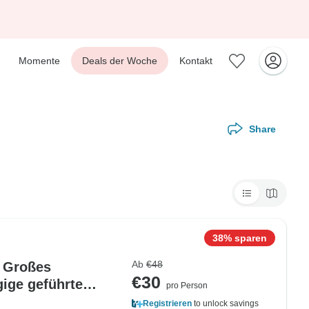
Momente
Deals der Woche
Kontakt
Share
38% sparen
Ab
€48
 Großes
€30
ige geführte
pro Person
Registrieren
to unlock savings