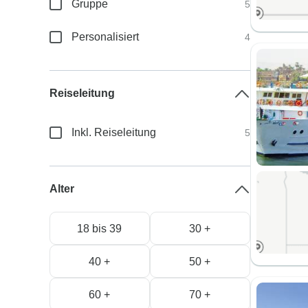
Gruppe
5
Personalisiert
4
Reiseleitung
Inkl. Reiseleitung
5
Alter
18 bis 39
30 +
40 +
50 +
60 +
70 +