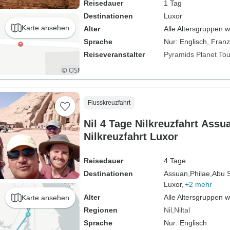
Reisedauer
1 Tag
Destinationen
Luxor
Karte ansehen
Alter
Alle Altersgruppen 
Sprache
Nur: Englisch, Franz
Reiseveranstalter
Pyramids Planet Tou
Flusskreuzfahrt
Nil 4 Tage Nilkreuzfahrt Ass
Nilkreuzfahrt Luxor
Reisedauer
4 Tage
Destinationen
Assuan,
Philae,
Abu S
Luxor,
+2 mehr
Alter
Alle Altersgruppen 
Karte ansehen
Regionen
Nil
Niltal
Sprache
Nur: Englisch