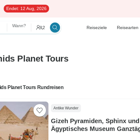
Endet:
12 Aug, 2026
Wann?
2
Reiseziele
Reisearten
ids Planet Tours
ids Planet Tours Rundreisen
Antike Wunder
Gizeh Pyramiden, Sphinx und
Ägyptisches Museum Ganztäg
Reise mit Mittagessen