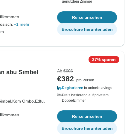
genutztem Zimmer
willkommen
Reise ansehen
ösisch,
+1 mehr
Broschüre herunterladen
rs
37% sparen
Ab
€606
uan abu Simbel
€382
pro Person
Registrieren
to unlock savings
Preis basierend auf privatem
Doppelzimmer
imbel,
Kom Ombo,
Edfu,
willkommen
Reise ansehen
Broschüre herunterladen