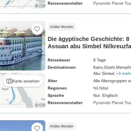
Reiseveranstalter
Pyramids Planet Tou
Antike Wunder
Die ägyptische Geschichte: 8 
Assuan abu Simbel Nilkreuzfa
Schlafwagenzug
Reisedauer
8 Tage
Destinationen
Kairo,
Gizeh,
Memphi
Abu Simbel,
+3 meh
Alter
Alle Altersgruppen 
Karte ansehen
Regionen
Nil
Niltal
Sprache
Nur: Englisch
Reiseveranstalter
Pyramids Planet Tou
Antike Wunder