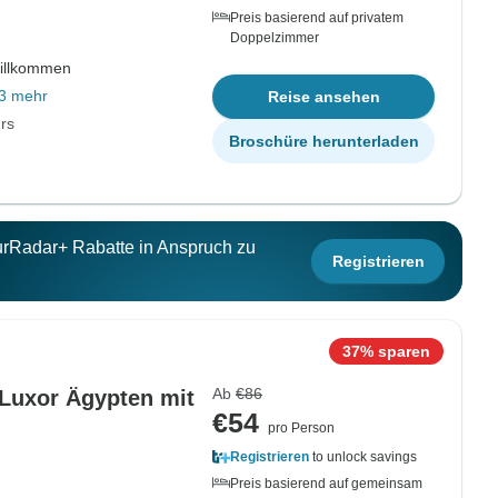
Preis basierend auf privatem
Doppelzimmer
willkommen
3 mehr
Reise ansehen
rs
Broschüre herunterladen
ourRadar+ Rabatte in Anspruch zu
Registrieren
37% sparen
Ab
€86
n Luxor Ägypten mit
€54
pro Person
Registrieren
to unlock savings
Preis basierend auf gemeinsam