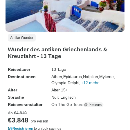
Antike Wunder
Wunder des antiken Griechenlands &
Kreuzfahrt - 13 Tage
Reisedauer
13 Tage
Destinationen
Athen,
Epidaurus,
Nafplion,
Mykene,
Olympia,
Delphi,
+12 mehr
Alter
Alter 15+
Sprache
Nur: Englisch
Reiseveranstalter
On The Go Tours
Ab
€4.810
€3.848
pro Person
Registrieren
to unlock savings