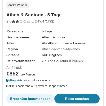
Antike Wunder
Athen & Santorin - 5 Tage
2,0
(1 Bewertung)
Reisedauer
5 Tage
Destinationen
Athen,
Santorini
Alter
Alle Altersgruppen willkommen
Region
Athen-Santorini-Mykonos
Sprache
Nur: Englisch
Reiseveranstalter
On The Go Tours
Ab
€1.065
€852
pro Person
Registrieren
to unlock savings
Preis basierend auf privatem Doppelzimmer
Broschüre herunterladen
Reise ansehen