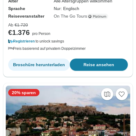
Alter
Alle Altersgruppen willkommen
Sprache
Nur: Englisch
Reiseveranstalter
On The Go Tours
Ab
€1.720
€1.376
pro Person
Registrieren
to unlock savings
Preis basierend auf privatem Doppelzimmer
Broschüre herunterladen
Reise ansehen
20% sparen