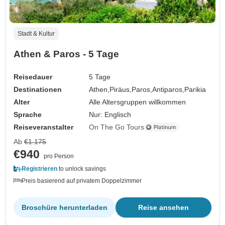
Stadt & Kultur
Athen & Paros - 5 Tage
Reisedauer
5 Tage
Destinationen
Athen,
Piräus,
Paros,
Antiparos,
Parikia
Alter
Alle Altersgruppen willkommen
Sprache
Nur: Englisch
Reiseveranstalter
On The Go Tours
Ab
€1.175
€940
pro Person
Registrieren
to unlock savings
Preis basierend auf privatem Doppelzimmer
Broschüre herunterladen
Reise ansehen