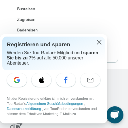
Busreisen
Zugreisen
Badereisen
Familienreisen
Registrieren und sparen
Private Rundreisen
Werden Sie TourRadar+ Mitglied und
sparen
Sie bis zu 7%
auf alle 50.000 unserer
Abenteuer.
Excellent
10.000+
Bewertungen auf
Mit der Registrierung erkläre ich mich einverstanden mit
TourRadar's
Allgemeinen Geschäftsbedingungen
,
Assoziiert mit
Datenschutzerklärung
, von TourRadar einverstanden und
stimme dem Erhalt von Marketing-E-Mails zu.