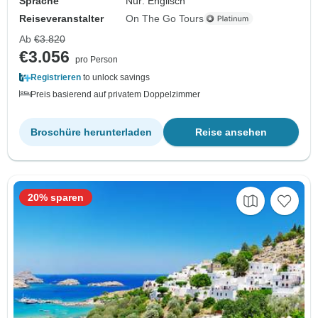
Sprache
Nur: Englisch
Reiseveranstalter
On The Go Tours
Ab
€3.820
€3.056
pro Person
Registrieren
to unlock savings
Preis basierend auf privatem Doppelzimmer
Broschüre herunterladen
Reise ansehen
20% sparen