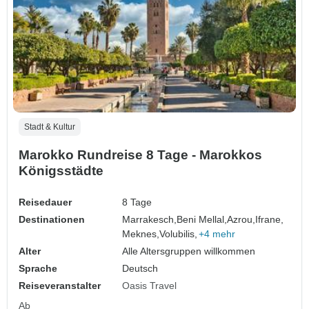
Stadt & Kultur
Marokko Rundreise 8 Tage - Marokkos
Königsstädte
Reisedauer
8 Tage
Destinationen
Marrakesch,
Beni Mellal,
Azrou,
Ifrane,
Meknes,
Volubilis,
+4 mehr
Alter
Alle Altersgruppen willkommen
Sprache
Deutsch
Reiseveranstalter
Oasis Travel
Ab