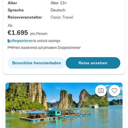
Alter
Alter 13+
Sprache
Deutsch
Reiseveranstalter
Oasis Travel
Ab
€1.695
pro Person
Registrieren
to unlock savings
Preis basierend auf privatem Doppelzimmer
Broschüre herunterladen
Reise ansehen