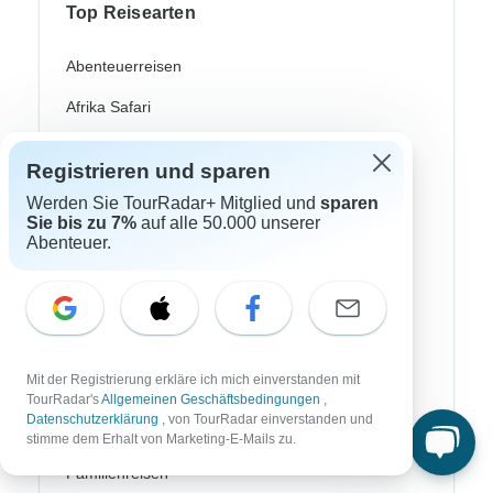
Top Reisearten
Abenteuerreisen
Afrika Safari
Fahrradreisen
Registrieren und sparen
Flusskreuzfahrten
Werden Sie TourRadar+ Mitglied und
sparen
Sie bis zu 7%
auf alle 50.000 unserer
Polarlichter Reisen
Abenteuer.
Trekking Reisen
Kulturreisen
Busreisen
Mit der Registrierung erkläre ich mich einverstanden mit
Zugreisen
TourRadar's
Allgemeinen Geschäftsbedingungen
,
Datenschutzerklärung
, von TourRadar einverstanden und
Badereisen
stimme dem Erhalt von Marketing-E-Mails zu.
Familienreisen