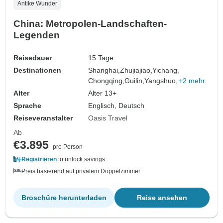
Antike Wunder
China: Metropolen-Landschaften-
Legenden
Reisedauer
15 Tage
Destinationen
Shanghai,
Zhujiajiao,
Yichang,
Chongqing,
Guilin,
Yangshuo,
+2 mehr
Alter
Alter 13+
Sprache
Englisch, Deutsch
Reiseveranstalter
Oasis Travel
Ab
€3.895
pro Person
Registrieren
to unlock savings
Preis basierend auf privatem Doppelzimmer
Broschüre herunterladen
Reise ansehen