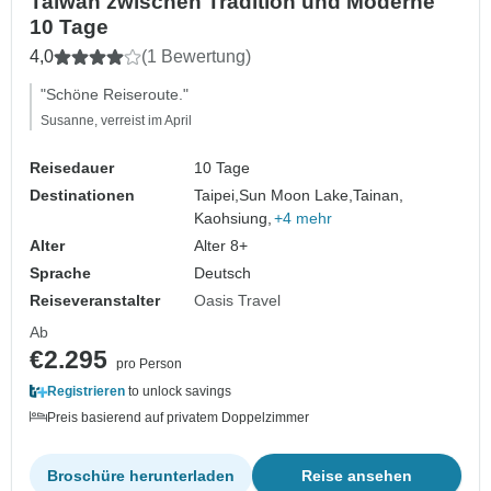
Taiwan zwischen Tradition und Moderne
10 Tage
4,0
(1 Bewertung)
"Schöne Reiseroute."
Susanne, verreist im April
Reisedauer
10 Tage
Destinationen
Taipei,
Sun Moon Lake,
Tainan,
Kaohsiung,
+4 mehr
Alter
Alter 8+
Sprache
Deutsch
Reiseveranstalter
Oasis Travel
Ab
€2.295
pro Person
Registrieren
to unlock savings
Preis basierend auf privatem Doppelzimmer
Broschüre herunterladen
Reise ansehen