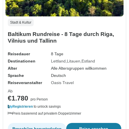
Stadt & Kultur
Baltikum Rundreise - 8 Tage durch Riga,
Vilnius und Tallinn
Reisedauer
8 Tage
Destinationen
Lettland
Litauen
Estland
Alter
Alle Altersgruppen willkommen
Sprache
Deutsch
Reiseveranstalter
Oasis Travel
Ab
€1.780
pro Person
Registrieren
to unlock savings
Preis basierend auf privatem Doppelzimmer
Broschüre herunterladen
Reise ansehen