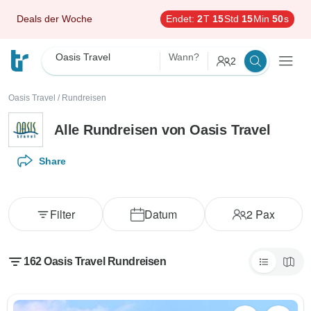
Deals der Woche
Endet:
2
T
15
Std
15
Min
48
s
Oasis Travel
Wann?
2
Oasis Travel
/
Rundreisen
Alle Rundreisen von Oasis Travel
Share
Filter
Datum
2
Pax
162 Oasis Travel Rundreisen