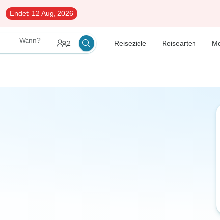
Endet:
12 Aug, 2026
Wann?
2
Reiseziele
Reisearten
M