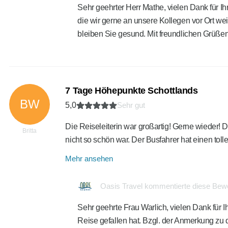
Sehr geehrter Herr Mathe, vielen Dank für Ih
die wir gerne an unsere Kollegen vor Ort we
bleiben Sie gesund. Mit freundlichen Grüß
7 Tage Höhepunkte Schottlands
BW
5,0
Sehr gut
Die Reiseleiterin war großartig! Gerne wieder! 
Britta
nicht so schön war. Der Busfahrer hat einen to
Mehr ansehen
Oasis Travel kommentierte diese Bew
Sehr geehrte Frau Warlich, vielen Dank für I
Reise gefallen hat. Bzgl. der Anmerkung zu d