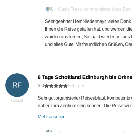
Oasis Travel kommentierte diese Bew
Sehr geehrter Herr Niedermayr, vielen Dank f
Ihnen die Reise gefallen hat, und werden di
würden uns freuen, Sie bald wieder bei uns
und alles Gute! Mit freundlichen Grüßen, O
8 Tage Schottland Edinburgh bis Orkn
RF
5,0
Sehr gut
Sehr gut organisierter Reiseablauf, kompetente 
Roland
näher zum Zentrum sein können. Die Reise wü
Mehr ansehen