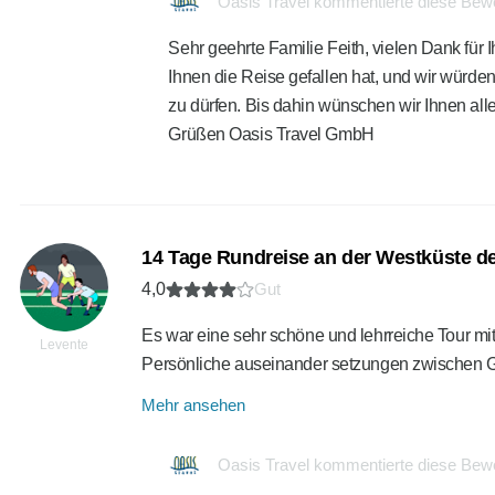
Oasis Travel kommentierte diese Bew
Sehr geehrte Familie Feith, vielen Dank für I
Ihnen die Reise gefallen hat, und wir würde
zu dürfen. Bis dahin wünschen wir Ihnen all
Grüßen Oasis Travel GmbH
14 Tage Rundreise an der Westküste d
4,0
Gut
Es war eine sehr schöne und lehrreiche Tour mit
Levente
Persönliche auseinander setzungen zwischen G
Mehr ansehen
Oasis Travel kommentierte diese Bew