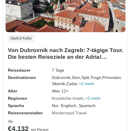
Stadt & Kultur
Von Dubrovnik nach Zagreb: 7-tägige Tour.
Die besten Reiseziele an der Adria!
Besuchen Sie Dalmatien: Trogir, Sibenik,
Zadar und mehr! UNESCO-Stätten. Antike
Reisedauer
7 Tage
ummauerte Städte. Viel Geschichte,
Destinationen
Dubrovnik,
Ston,
Split,
Trogir,
Primosten,
venezianische Architektur und malerische
Sibenik,
Zadar,
+2 mehr
Aussichten. Leb…
Alter
Alter 12+
Regionen
Kroatische Inseln
+2 mehr
Sprache
Nur: Englisch, Spanisch
Reiseveranstalter
Monterrasol Travel
Ab
€4.132
pro Person