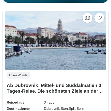
Antike Wunder
Ab Dubrovnik: Mittel- und Süddalmatien 3
Tages-Reise. Die schönsten Ziele an der
Adria. Besuchen Sie Split, Klis, Solin, Ston
und Trsteno. UNESCO-Stätten. Jede
Reisedauer
3 Tage
Menge alte Städte, Geschichte und
Destinationen
Dubrovnik,
Ston,
Split,
Solin