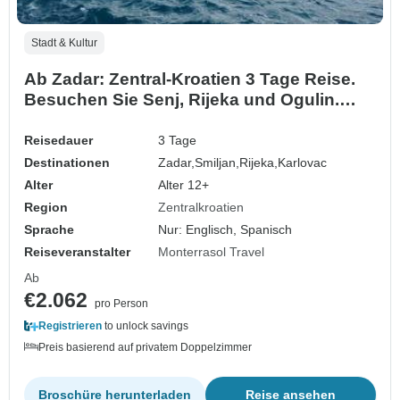
Stadt & Kultur
Ab Zadar: Zentral-Kroatien 3 Tage Reise.
Besuchen Sie Senj, Rijeka und Ogulin.
Malerische Landschaften. Historische
Schlösser. Mittelalterliche und küstennahe
Reisedauer
3 Tage
Ziele. Jede Menge Geschichte und
Destinationen
Zadar,
Smiljan,
Rijeka,
Karlovac
Architektur. Kulturelle Fusion. Vielfältiges
Alter
Alter 12+
kulturelles …
Region
Zentralkroatien
Sprache
Nur: Englisch, Spanisch
Reiseveranstalter
Monterrasol Travel
Ab
€2.062
pro Person
Registrieren
to unlock savings
Preis basierend auf privatem Doppelzimmer
Broschüre herunterladen
Reise ansehen