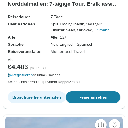
Norddalmatien: 7-tägige Tour. Erstklassige
Ziele an der Adriaküste! Zadar, Sibenik,
Trogir, die Plitvicer Seen und mehr!
Reisedauer
7 Tage
UNESCO-Stätten und alte ummauerte
Destinationen
Split,
Trogir,
Sibenik,
Zadar,
Vir,
Städte. Jede Menge Natur, Geschichte und
Plitvicer Seen,
Karlovac,
+2 mehr
venezianische Arch…
Alter
Alter 12+
Sprache
Nur: Englisch, Spanisch
Reiseveranstalter
Monterrasol Travel
Ab
€4.483
pro Person
Registrieren
to unlock savings
Preis basierend auf privatem Doppelzimmer
Broschüre herunterladen
Reise ansehen