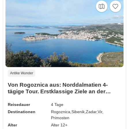
Antike Wunder
Von Rogoznica aus: Norddalmatien 4-
tägige Tour. Erstklassige Ziele an der
Adriaküste! Besuchen Sie Zadar, Sibenik,
Nin und mehr! UNESCO-Stätten und alte
Reisedauer
4 Tage
ummauerte Städte. Jede Menge Natur,
Destinationen
Rogoznica,
Sibenik,
Zadar,
Vir,
Geschichte, venezianische Architektur
Primosten
und atemberaubende Aus…
Alter
Alter 12+