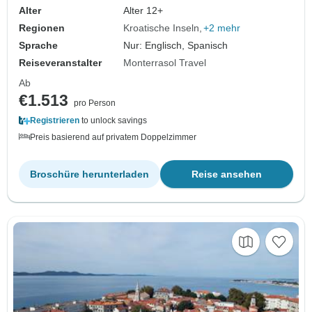
Architektur. Genießen Sie die Natur, das
Alter
Alter 12+
Nachtleben und…
Regionen
Kroatische Inseln
+2 mehr
Sprache
Nur: Englisch, Spanisch
Reiseveranstalter
Monterrasol Travel
Ab
€1.513
pro Person
Registrieren
to unlock savings
Preis basierend auf privatem Doppelzimmer
Broschüre herunterladen
Reise ansehen