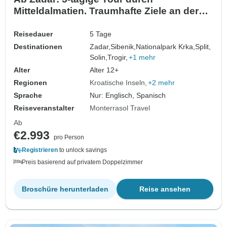
Mitteldalmatien. Traumhafte Ziele an der
Adriaküste! Besuchen Sie Sibenik, Split,
Trogir und mehr! UNESCO-Stätten. Antike
Reisedauer
5 Tage
ummauerte Städte. Jede Menge
Destinationen
Zadar,
Sibenik,
Nationalpark Krka,
Split,
Geschichte, venezianische Architektur
Solin,
Trogir,
+1 mehr
und malerische Ausblicke. Lebe…
Alter
Alter 12+
Regionen
Kroatische Inseln
+2 mehr
Sprache
Nur: Englisch, Spanisch
Reiseveranstalter
Monterrasol Travel
Ab
€2.993
pro Person
Registrieren
to unlock savings
Preis basierend auf privatem Doppelzimmer
Broschüre herunterladen
Reise ansehen