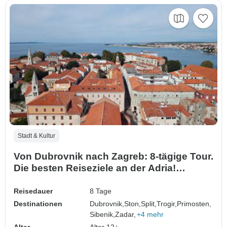
Stadt & Kultur
Von Dubrovnik nach Zagreb: 8-tägige Tour.
Die besten Reiseziele an der Adria!
Genießen Sie Dalmatien: Trogir, Sibenik,
Zadar und mehr! UNESCO-Stätten. Antike
Reisedauer
8 Tage
ummauerte Städte. Viel Geschichte,
Destinationen
Dubrovnik,
Ston,
Split,
Trogir,
Primosten,
venezianische Architektur und malerische
Sibenik,
Zadar,
+4 mehr
Aussichten. Leb…