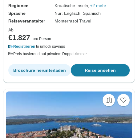
venezianisch…
Regionen
Kroatische Inseln
+2 mehr
Sprache
Nur: Englisch, Spanisch
Reiseveranstalter
Monterrasol Travel
Ab
€1.827
pro Person
Registrieren
to unlock savings
Preis basierend auf privatem Doppelzimmer
Broschüre herunterladen
Reise ansehen