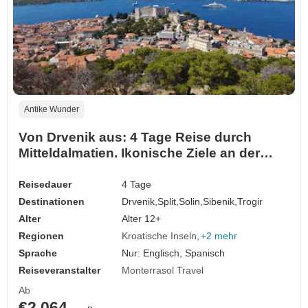
Antike Wunder
Von Drvenik aus: 4 Tage Reise durch
Mitteldalmatien. Ikonische Ziele an der
Adriaküste! Besuchen Sie Split, Trogir,
Sibenik, Klis und Salona. UNESCO-Stätten
Reisedauer
4 Tage
und antike Städte. Jede Menge
Destinationen
Drvenik,
Split,
Solin,
Sibenik,
Trogir
Geschichte, venezianische Architektur
Alter
Alter 12+
und atemberaubende Aussi…
Regionen
Kroatische Inseln
+2 mehr
Sprache
Nur: Englisch, Spanisch
Reiseveranstalter
Monterrasol Travel
Ab
€2.064