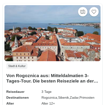
Stadt & Kultur
Von Rogoznica aus: Mitteldalmatien 3-
Tages-Tour. Die besten Reiseziele an der
Adria! Besuchen Sie Zadar, Sibenik, Split
und den Aussichtspunkt Unsere Liebe
Reisedauer
3 Tage
Frau von Loreto! UNESCO-Stätten und alte
Destinationen
Rogoznica,
Sibenik,
Zadar,
Primosten
Festungsstädte. Viel Natur, Geschichte,
Alter
Alter 12+