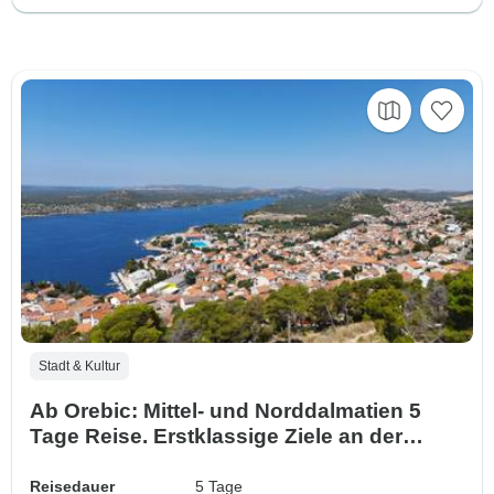
Stadt & Kultur
Ab Orebic: Mittel- und Norddalmatien 5
Tage Reise. Erstklassige Ziele an der
Adriaküste. Besuchen Sie Zadar, Sibenik,
Split, Trogir, Klis und Solin. UNESCO-
Reisedauer
5 Tage