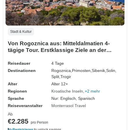
Stadt & Kultur
Von Rogoznica aus: Mitteldalmatien 4-
tägige Tour. Erstklassige Ziele an der
Adriaküste! Besuchen Sie Sibenik, Split
und Trogir! UNESCO-Stätten und alte
Reisedauer
4 Tage
Festungsstädte. Jede Menge Natur,
Destinationen
Rogoznica,
Primosten,
Sibenik,
Solin,
Geschichte, venezianische Architektur
Split,
Trogir
und atemberaubende Aussic…
Alter
Alter 12+
Regionen
Kroatische Inseln
+2 mehr
Sprache
Nur: Englisch, Spanisch
Reiseveranstalter
Monterrasol Travel
Ab
€2.285
pro Person
Registrieren
to unlock savings