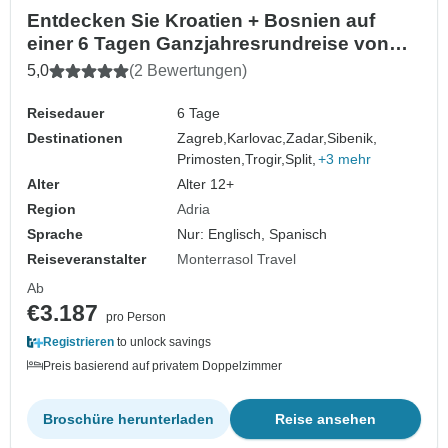
Entdecken Sie Kroatien + Bosnien auf
einer 6 Tagen Ganzjahresrundreise von
Zagreb nach Dubrovnik. Dalmatinische
5,0
(2 Bewertungen)
Riviera, UNESCO-geschützte
venezianische Städte, Festungen und
Reisedauer
6 Tage
malerische Straßen.
Destinationen
Zagreb,
Karlovac,
Zadar,
Sibenik,
Primosten,
Trogir,
Split,
+3 mehr
Alter
Alter 12+
Region
Adria
Sprache
Nur: Englisch, Spanisch
Reiseveranstalter
Monterrasol Travel
Ab
€3.187
pro Person
Registrieren
to unlock savings
Preis basierend auf privatem Doppelzimmer
Broschüre herunterladen
Reise ansehen