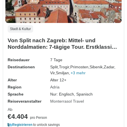
Stadt & Kultur
Von Split nach Zagreb: Mittel- und
Norddalmatien: 7-tägige Tour. Erstklassige
Ziele an der Adriaküste! Zadar, Sibenik,
Trogir und mehr! UNESCO-Stätten und alte
Reisedauer
7 Tage
Festungsstädte. Jede Menge Natur,
Destinationen
Split,
Trogir,
Primosten,
Sibenik,
Zadar,
Geschichte, venezianische Architektur
Vir,
Smiljan,
+3 mehr
und atemberaubend…
Alter
Alter 12+
Region
Adria
Sprache
Nur: Englisch, Spanisch
Reiseveranstalter
Monterrasol Travel
Ab
€4.404
pro Person
Registrieren
to unlock savings