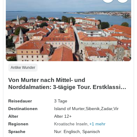
Antike Wunder
Von Murter nach Mittel- und
Norddalmatien: 3-tägige Tour. Erstklassige
Ziele an der Adriaküste! Zadar, Sibenik,
Nin und mehr! UNESCO-Stätten. Antike
Reisedauer
3 Tage
ummauerte Städte. Jede Menge Natur,
Destinationen
Island of Murter,
Sibenik,
Zadar,
Vir
Geschichte, venezianische Architektur
Alter
Alter 12+
und atemberaubende Aussich…
Regionen
Kroatische Inseln
+1 mehr
Sprache
Nur: Englisch, Spanisch