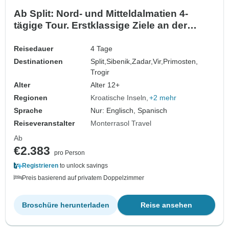
Ab Split: Nord- und Mitteldalmatien 4-
tägige Tour. Erstklassige Ziele an der
Adriaküste! Besuchen Sie Zadar, Sibenik,
Trogir und mehr! UNESCO-Stätten. Antike
Reisedauer
4 Tage
ummauerte Städte. Jede Menge
Destinationen
Split,
Sibenik,
Zadar,
Vir,
Primosten,
Geschichte, venezianische Architektur
Trogir
und malerische Aussichte…
Alter
Alter 12+
Regionen
Kroatische Inseln
+2 mehr
Sprache
Nur: Englisch, Spanisch
Reiseveranstalter
Monterrasol Travel
Ab
€2.383
pro Person
Registrieren
to unlock savings
Preis basierend auf privatem Doppelzimmer
Broschüre herunterladen
Reise ansehen