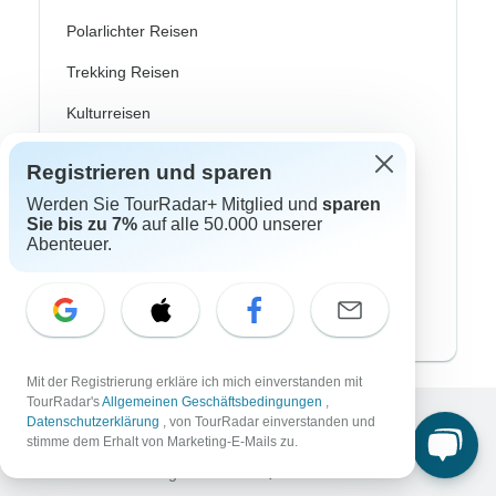
Polarlichter Reisen
Trekking Reisen
Kulturreisen
Busreisen
Registrieren und sparen
Zugreisen
Werden Sie TourRadar+ Mitglied und
sparen
Sie bis zu 7%
auf alle 50.000 unserer
Badereisen
Abenteuer.
Familienreisen
Private Rundreisen
Mit der Registrierung erkläre ich mich einverstanden mit
TourRadar's
Allgemeinen Geschäftsbedingungen
,
Datenschutzerklärung
, von TourRadar einverstanden und
Excellent
stimme dem Erhalt von Marketing-E-Mails zu.
10.000+
Bewertungen auf