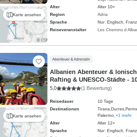
Alter
Alter 10+
Region
Adria
Karte ansehen
Sprache
Nur: Englisch, Fran
Reiseveranstalter
Les Chemins d Alba
Abenteuer & Adrenalin
Albanien Abenteuer & Ionisch
Rafting & UNESCO-Städte - 1
5,0
(1 Bewertung)
Reisedauer
10 Tage
Destinationen
Tirana,
Durres,
Perme
Palermo,
+1 mehr
Karte ansehen
Alter
Alter 12+
Sprache
Nur: Englisch, Fran