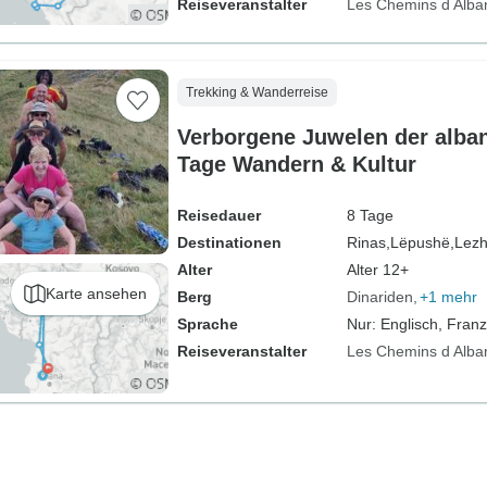
Reiseveranstalter
Les Chemins d Alba
Trekking & Wanderreise
Verborgene Juwelen der alban
Tage Wandern & Kultur
Reisedauer
8 Tage
Destinationen
Rinas,
Lëpushë,
Lezh
Alter
Alter 12+
Karte ansehen
Berg
Dinariden
+1 mehr
Sprache
Nur: Englisch, Fran
Reiseveranstalter
Les Chemins d Alba