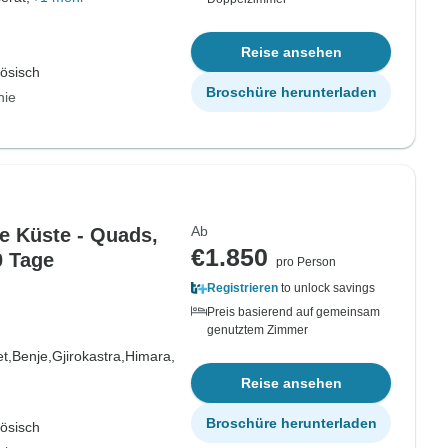
Reise ansehen
zösisch
Broschüre herunterladen
nie
Ab
e Küste - Quads,
€1.850
0 Tage
pro Person
Registrieren
to unlock savings
Preis basierend auf gemeinsam
genutztem Zimmer
t,
Benje,
Gjirokastra,
Himara,
Reise ansehen
Broschüre herunterladen
zösisch