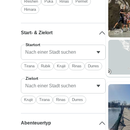
Rreshen
Puka
Rinas
Permet
Himara
Start- & Zielort
Startort
Tirana
Rubik
Krujë
Rinas
Durres
Zielort
Krujë
Tirana
Rinas
Durres
Abenteuertyp