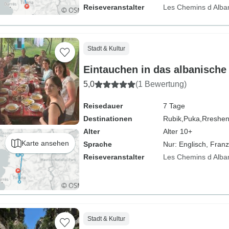
Reiseveranstalter
Les Chemins d Alba
Stadt & Kultur
Eintauchen in das albanische
5,0
(1 Bewertung)
Reisedauer
7 Tage
Destinationen
Rubik,
Puka,
Rreshen
Alter
Alter 10+
Karte ansehen
Sprache
Nur: Englisch, Fran
Reiseveranstalter
Les Chemins d Alba
Stadt & Kultur