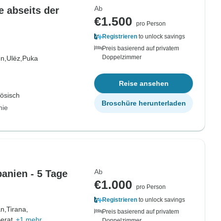
Ab
 abseits der
€1.500
pro Person
Registrieren
to unlock savings
Preis basierend auf privatem
Doppelzimmer
n,
Ulëz,
Puka
Reise ansehen
zösisch
Broschüre herunterladen
nie
Ab
banien - 5 Tage
€1.000
pro Person
Registrieren
to unlock savings
n,
Tirana,
Preis basierend auf privatem
erat,
+1 mehr
Doppelzimmer