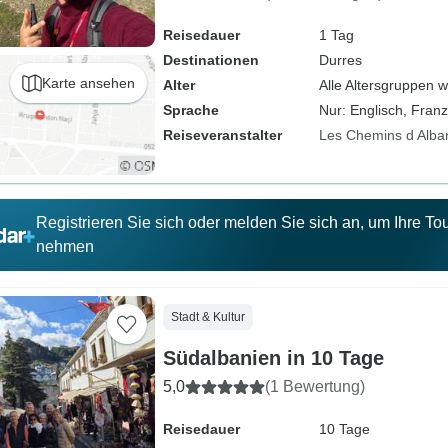
Reisedauer
1 Tag
Destinationen
Durres
Karte ansehen
Alter
Alle Altersgruppen 
Sprache
Nur: Englisch, Fran
Reiseveranstalter
Les Chemins d Alba
Registrieren Sie sich oder melden Sie sich an, um Ihre T
nehmen
Stadt & Kultur
Südalbanien in 10 Tage
5,0
(1 Bewertung)
Reisedauer
10 Tage