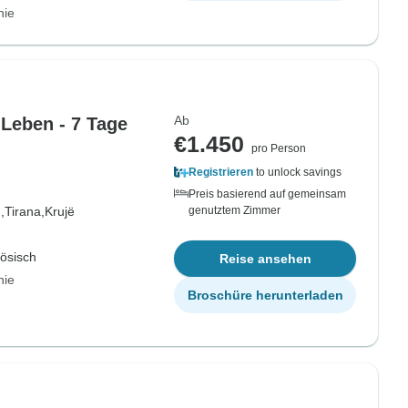
nie
Ab
 Leben - 7 Tage
€1.450
pro Person
Registrieren
to unlock savings
Preis basierend auf gemeinsam
,
Tirana,
Krujë
genutztem Zimmer
zösisch
Reise ansehen
nie
Broschüre herunterladen