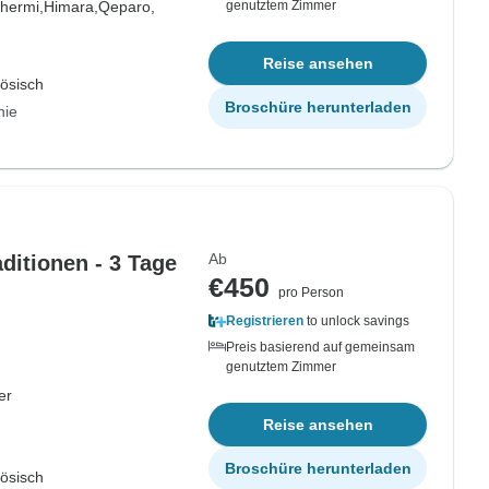
hermi,
Himara,
Qeparo,
genutztem Zimmer
Reise ansehen
zösisch
Broschüre herunterladen
nie
Ab
ditionen - 3 Tage
€450
pro Person
Registrieren
to unlock savings
Preis basierend auf gemeinsam
genutztem Zimmer
er
Reise ansehen
Broschüre herunterladen
zösisch