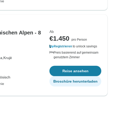
nie
Ab
ischen Alpen - 8
€1.450
pro Person
Registrieren
to unlock savings
Preis basierend auf gemeinsam
genutztem Zimmer
a,
Krujë
Reise ansehen
zösisch
Broschüre herunterladen
nie