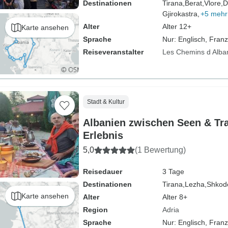
Destinationen
Tirana,
Berat,
Vlore,
D
Gjirokastra,
+5 mehr
Alter
Alter 12+
Karte ansehen
Sprache
Nur: Englisch, Fran
Reiseveranstalter
Les Chemins d Alba
Stadt & Kultur
Albanien zwischen Seen & Tra
Erlebnis
5,0
(1 Bewertung)
Reisedauer
3 Tage
Destinationen
Tirana,
Lezha,
Shkod
Karte ansehen
Alter
Alter 8+
Region
Adria
Sprache
Nur: Englisch, Fran